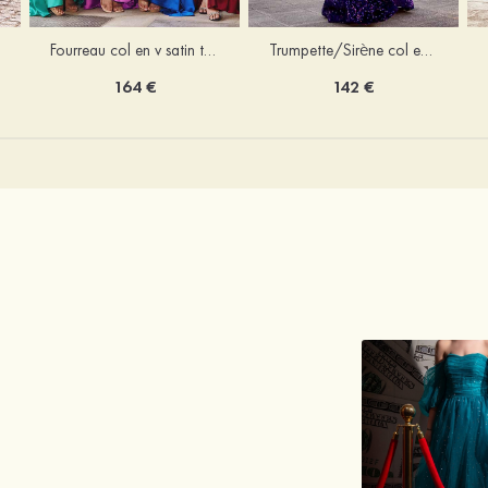
Trumpette/Sirène col en v velours paillettes traîne balayage robe de bal
Fourreau col en v satin traîne balayage robe de bal
142 €
164 €