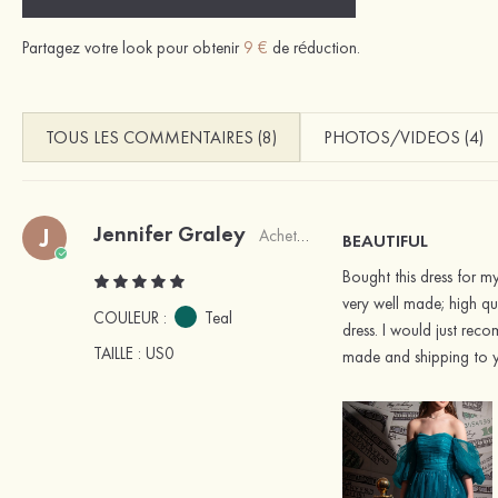
Partagez votre look pour obtenir
9 €
de réduction.
TOUS LES COMMENTAIRES (8)
PHOTOS/VIDEOS (4)
Jennifer Graley
J
Acheteur vérifié
BEAUTIFUL
Bought this dress for m
very well made; high qua
COULEUR :
Teal
dress. I would just rec
TAILLE
: US0
made and shipping to y