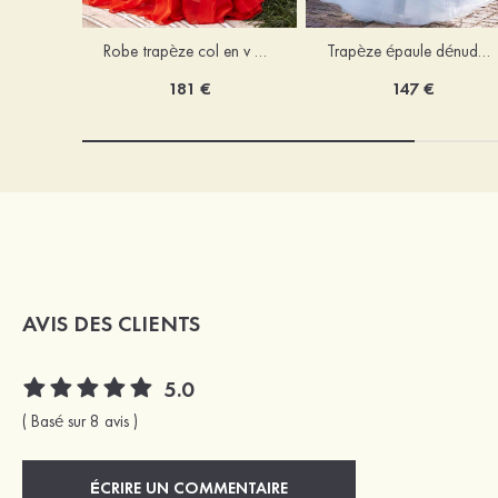
Robe trapèze col en v mousseline ras du sol robe de bal
Trapèze épaule dénudée tulle ras du sol robe de bal
181 €
147 €
AVIS DES CLIENTS
5.0
( Basé sur 8 avis )
ÉCRIRE UN COMMENTAIRE