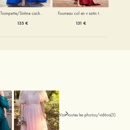
Trumpette/Sirène cache coeur charmeuse traîne balayage robe de bal
Fourreau col en v satin traîne balayage robe de bal
135 €
131 €
Voir toutes les photos/vidéos(5)