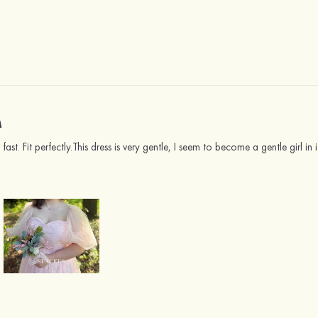
M
. Fit perfectly.This dress is very gentle, I seem to become a gentle girl in it,