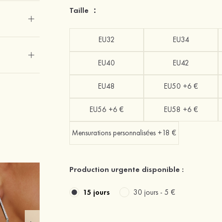
Taille ：
EU32
EU34
EU40
EU42
EU48
EU50 +6 €
EU56 +6 €
EU58 +6 €
Mensurations personnalisées +18 €
Production urgente disponible :
15 jours
30 jours -
5 €