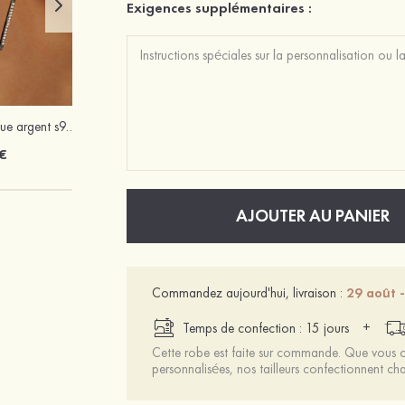
Exigences supplémentaires :
Attractif magnifique argent s925 zircon boucles d'oreilles
Élégant exquis argent S925 zircon boucles d'oreilles
€
22 €
AJOUTER AU PANIER
Commandez aujourd'hui, livraison :
29 août -
+
Temps de confection : 15 jours
Cette robe est faite sur commande. Que vous ch
personnalisées, nos tailleurs confectionnent 