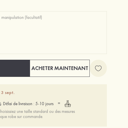
PU talons à bout ouvert sandales talon en cristal fête et soirée chaussures de mode
Classique Spandex Couvertures de Mamelon
47 €
15 €
ACHETER MAINTENANT
 3 sept.
=
Délai de livraison : 5-10 jours
oisissiez une taille standard ou des mesures
chaque robe sur commande.