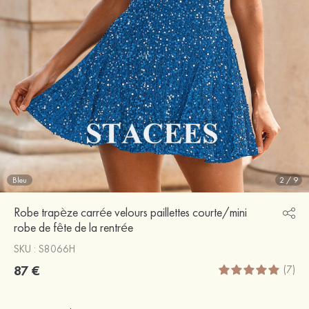
Bleu
2
/
9
Robe trapèze carrée velours paillettes courte/mini
robe de fête de la rentrée
SKU : S8066H
87 €
(7)