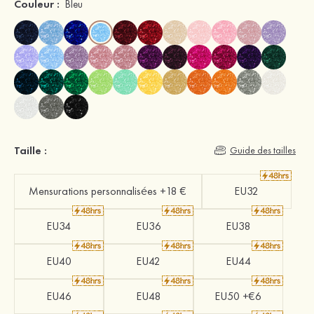
Couleur :
Bleu
Taille :
Guide des tailles
Mensurations personnalisées +18 €
EU32
EU34
EU36
EU38
EU40
EU42
EU44
EU46
EU48
EU50 +€6