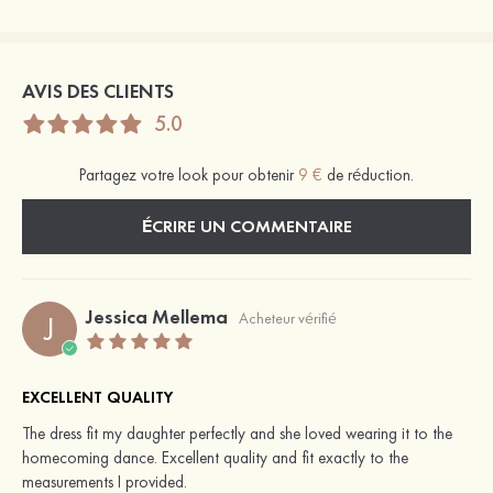
AVIS DES CLIENTS
5.0
Partagez votre look pour obtenir
9 €
de réduction.
ÉCRIRE UN COMMENTAIRE
Jessica Mellema
J
Acheteur vérifié
EXCELLENT QUALITY
The dress fit my daughter perfectly and she loved wearing it to the
homecoming dance. Excellent quality and fit exactly to the
measurements I provided.