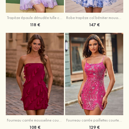
Trapèze épaule dénudée tulle courte/mini robe de fête de la rentrée avec paillettes
Robe trapèze col bénitier mousseline courte/mini robe de fête de la rentrée avec appliqué
118 €
147 €
Fourreau carrée mousseline courte/mini robe de fête de la rentré avec volants
Fourreau carrée paillettes courte/mini robe de fête de la rentrée
108 €
129 €