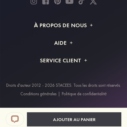
À PROPOS DE NOUS
À propos de STACEES
AIDE
Livraison
FAQ
SERVICE CLIENT
Retour et remboursement
Suivi de commande
Guide des tailles
Projet personnalisé
Contactez-nous
Droits d'auteur 2012 - 2026 STACEES. Tous les droits sont réservés.
Modes de paiement
Conditions générales
|
Politique de confidentialité
Klarna
Afterpay
Paypal
AJOUTER AU PANIER
Réductions étudiants & travailleurs essentiels