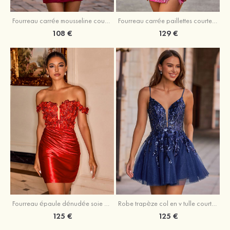
Fourreau carrée mousseline courte/mini robe de fête de la rentré avec volants
Fourreau carrée paillettes courte/mini robe de fête de la rentrée
108 €
129 €
Fourreau épaule dénudée soie comme du satin courte/mini robe de fête de la rentrée
Robe trapèze col en v tulle courte/mini robe de fête de la rentrée avec poches paillettes
125 €
125 €