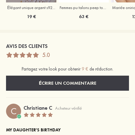
Élégant unique argent s925 boucles d'oreilles avec perle
Femmes pu talons peep toe sandales talon stiletto chaussures d'extérieur avec boucle
19 €
63 €
1
AVIS DES CLIENTS
5.0
Partagez votre look pour obtenir
9 €
de réduction.
ÉCRIRE UN COMMENTAIRE
Christiane C
C
Acheteur vérifié
MY DAUGHTER'S BIRTHDAY