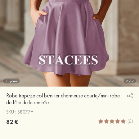
Glycine
2
/
7
Robe trapèze col bénitier charmeuse courte/mini robe
de fête de la rentrée
SKU : S8077H
82 €
(6)