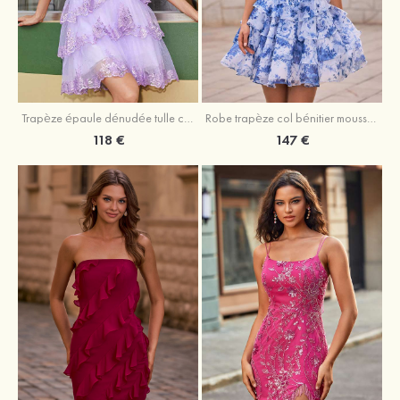
Trapèze épaule dénudée tulle courte/mini robe de fête de la rentrée avec paillettes
Robe trapèze col bénitier mousseline courte/mini robe de fête de la rentrée avec appliqué
118 €
147 €