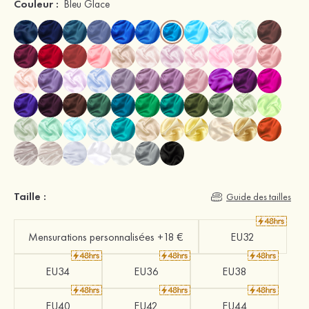
Couleur :
Bleu Glace
Taille :
Guide des tailles
Mensurations personnalisées +18 €
EU32
EU34
EU36
EU38
EU40
EU42
EU44