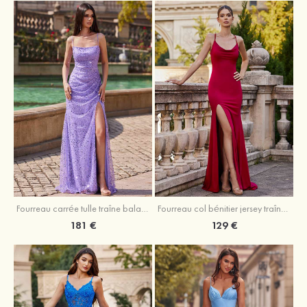
Fourreau carrée tulle traîne balayage robe de bal
Fourreau col bénitier jersey traîne balayage robe de bal
181 €
129 €