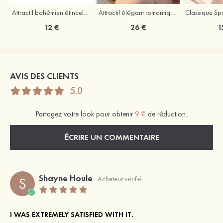
Attractif bohémien étincelant strass boucles d'oreilles
Attractif élégant romantique simple alliage boucles d'oreilles
12 €
26 €
1
AVIS DES CLIENTS
5.0
Partagez votre look pour obtenir
9 €
de réduction.
ÉCRIRE UN COMMENTAIRE
Shayne Houle
S
Acheteur vérifié
I WAS EXTREMELY SATISFIED WITH IT.