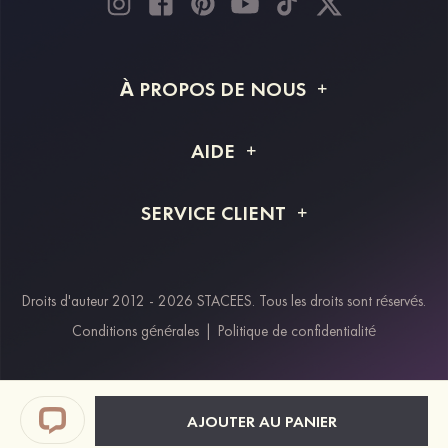
À PROPOS DE NOUS
À propos de STACEES
AIDE
Livraison
FAQ
SERVICE CLIENT
Retour et remboursement
Suivi de commande
Guide des tailles
Projet personnalisé
Contactez-nous
Droits d'auteur 2012 - 2026 STACEES. Tous les droits sont réservés.
Modes de paiement
Conditions générales
|
Politique de confidentialité
Klarna
Afterpay
Paypal
AJOUTER AU PANIER
Réductions étudiants & travailleurs essentiels