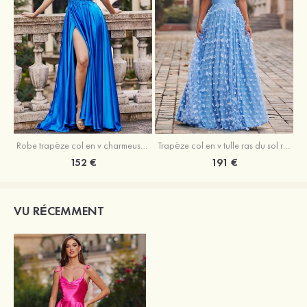
Robe trapèze col en v charmeuse traîne balayage robe de bal
Trapèze col en v tulle ras du sol robe de bal avec papillon
152 €
191 €
VU RÉCEMMENT