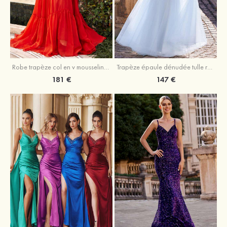
Robe trapèze col en v mousseline ras du sol robe de bal
Trapèze épaule dénudée tulle ras du sol robe de bal
181 €
147 €