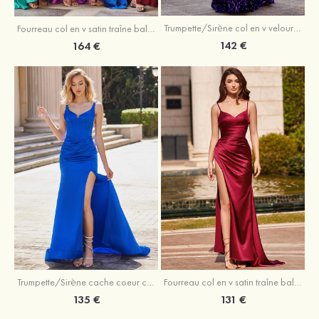
Trumpette/Sirène col en v velours paillettes traîne balayage robe de bal
Fourreau col en v satin traîne balayage robe de bal
142 €
164 €
Trumpette/Sirène cache coeur charmeuse traîne balayage robe de bal
Fourreau col en v satin traîne balayage robe de bal
135 €
131 €