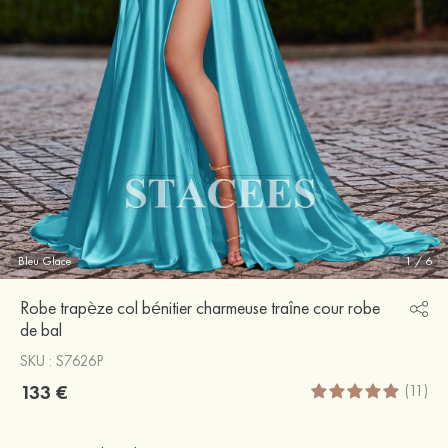
Bleu Glace
1
/
6
Robe trapèze col bénitier charmeuse traîne cour robe
de bal
SKU : S7626P
133 €
(11)