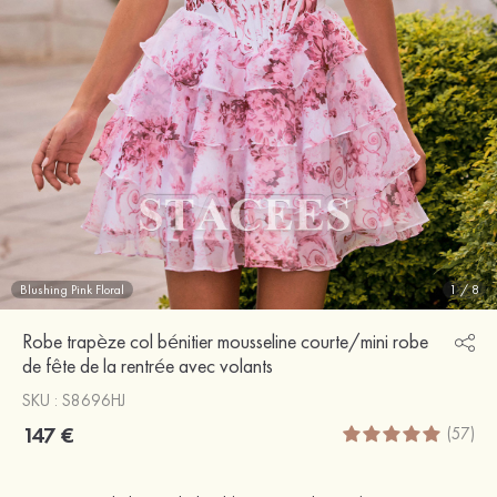
Blushing Pink Floral
1
/
8
Robe trapèze col bénitier mousseline courte/mini robe
de fête de la rentrée avec volants
SKU : S8696HJ
147 €
(57)