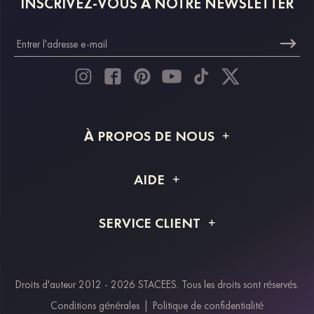
INSCRIVEZ-VOUS À NOTRE NEWSLETTER
À PROPOS DE NOUS
À propos de STACEES
AIDE
Livraison
FAQ
SERVICE CLIENT
Retour et remboursement
Suivi de commande
Guide des tailles
Projet personnalisé
Contactez-nous
Droits d'auteur 2012 - 2026 STACEES. Tous les droits sont réservés.
Modes de paiement
Conditions générales
|
Politique de confidentialité
Klarna