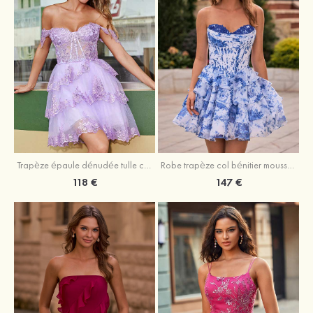
Trapèze épaule dénudée tulle courte/mini robe de fête de la rentrée avec paillettes
Robe trapèze col bénitier mousseline courte/mini robe de fête de la rentrée avec appliqué
118 €
147 €