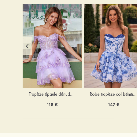
Trapèze épaule dénudée tulle courte/mini robe de fête de la rentrée avec paillettes
Robe trapèze col bénitier mousseline courte/mini robe de fête de la rentrée avec appliqué
118 €
147 €