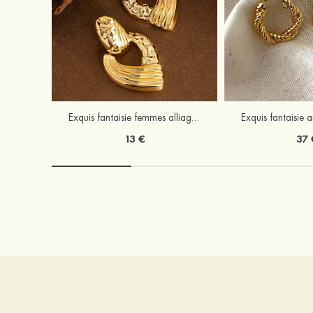
Exquis fantaisie femmes alliage boucles d'oreilles
13 €
37 