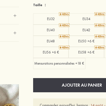
Taille ：
EU32
EU34
EU40
EU42
EU48
EU50 +6 €
EU56 +6 €
EU58 +6 €
Mensurations personnalisées +18 €
AJOUTER AU PANIER
Commandez aujourd'hui, livraison :
14 août -