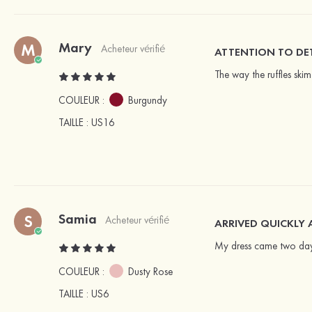
Mary
M
Acheteur vérifié
ATTENTION TO DET
The way the ruffles skim
COULEUR :
Burgundy
TAILLE
: US16
Samia
S
Acheteur vérifié
ARRIVED QUICKLY 
My dress came two days 
COULEUR :
Dusty Rose
TAILLE
: US6