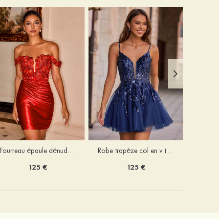
Fourreau épaule dénudée soie comme du satin courte/mini robe de fête de la rentrée
Robe trapèze col en v tulle courte/mini robe de fête de la rentrée avec poches paillettes
125 €
125 €