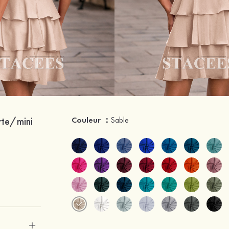
rte/mini
Couleur ：
Sable