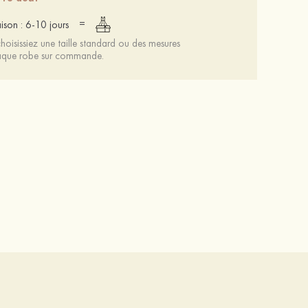
=
aison : 6-10 jours
oisissiez une taille standard ou des mesures
chaque robe sur commande.
Mariée onirique polyester soutien-gorge
12 €