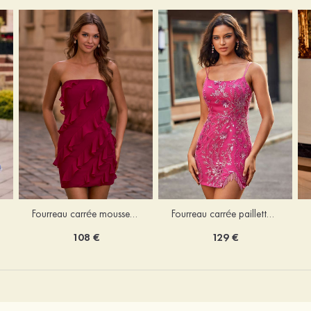
Fourreau carrée mousseline courte/mini robe de fête de la rentré avec volants
Fourreau carrée paillettes courte/mini robe de fête de la rentrée
108 €
129 €