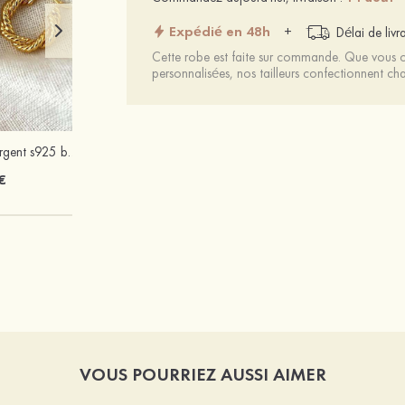
Expédié en 48h
+
Délai de livr
Cette robe est faite sur commande. Que vous ch
personnalisées, nos tailleurs confectionnent 
Exquis fantaisie argent s925 boucles d'oreilles
Femmes cuir microfibre peep toe sandales talon bottier chaussures d'extérieur avec cristal
€
70 €
VOUS POURRIEZ AUSSI AIMER