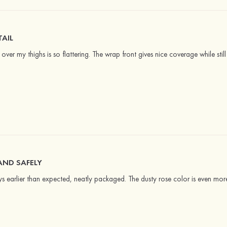
AIL
 over my thighs is so flattering. The wrap front gives nice coverage while still
AND SAFELY
earlier than expected, neatly packaged. The dusty rose color is even more 