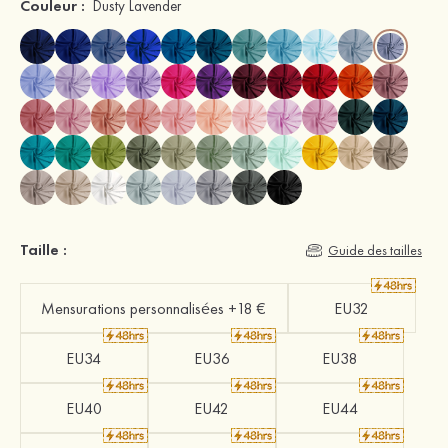
Couleur :
Dusty Lavender
Taille :
Guide des tailles
Mensurations personnalisées +18 €
EU32
EU34
EU36
EU38
EU40
EU42
EU44