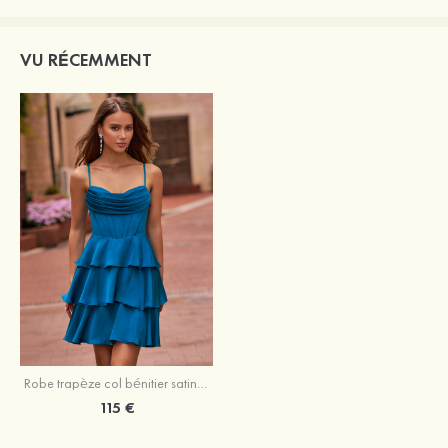
VU RÉCEMMENT
Robe trapèze col bénitier satin extensible courte/mini robe de fête de la rentré avec plissé volants
115 €