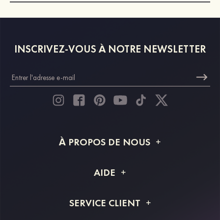
INSCRIVEZ-VOUS À NOTRE NEWSLETTER
À PROPOS DE NOUS
À propos de STACEES
AIDE
Livraison
FAQ
SERVICE CLIENT
Retour et remboursement
Suivi de commande