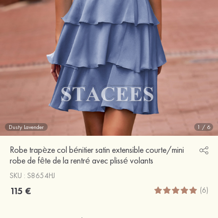
Dusty Lavender
1
/
6
Robe trapèze col bénitier satin extensible courte/mini
robe de fête de la rentré avec plissé volants
SKU : S8654HJ
115 €
(6)