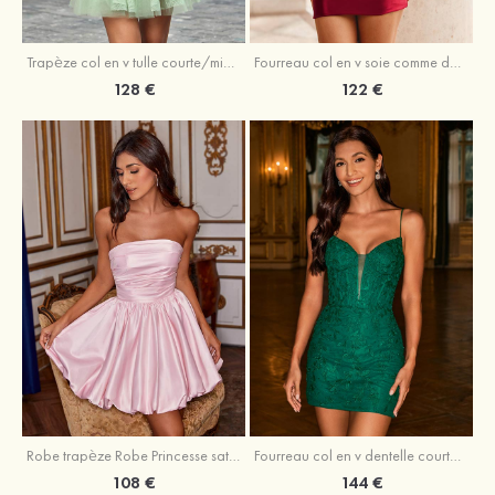
Trapèze col en v tulle courte/mini robe de fête de la rentrée avec perles
Fourreau col en v soie comme du satin courte/mini robe de fête de la rentrée avec paillettes
128 €
122 €
Robe trapèze Robe Princesse satin sans manches courte/mini robe de fête de la rentrée
Fourreau col en v dentelle courte/mini robe de fête de la rentré avec perles
108 €
144 €