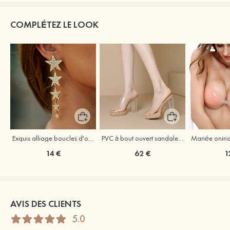
COMPLÉTEZ LE LOOK
Exquis alliage boucles d'oreilles
PVC à bout ouvert sandaless talon bottier chaussures de mode
14 €
62 €
1
AVIS DES CLIENTS
5.0