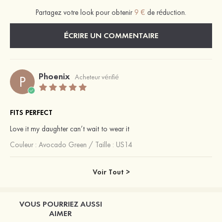
Partagez votre look pour obtenir
9 €
de réduction.
ÉCRIRE UN COMMENTAIRE
Phoenix
P
Acheteur vérifié
FITS PERFECT
Love it my daughter can’t wait to wear it
Couleur :
Avocado Green
/
Taille : US14
Voir Tout >
VOUS POURRIEZ AUSSI
AIMER