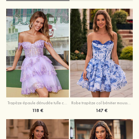
Trapèze épaule dénudée tulle courte/mini robe de fête de la rentrée avec paillettes
Robe trapèze col bénitier mousseline courte/mini robe de fête de la rentrée avec appliqué
118 €
147 €