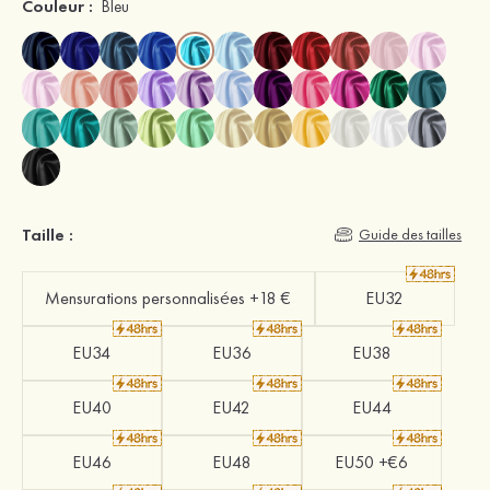
Couleur :
Bleu
Taille :
Guide des tailles
Mensurations personnalisées +18 €
EU32
EU34
EU36
EU38
EU40
EU42
EU44
EU46
EU48
EU50 +€6