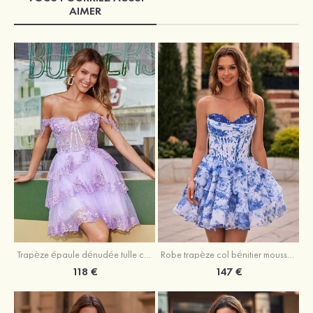
AIMER
Trapèze épaule dénudée tulle courte/mini robe de fête de la rentrée avec paillettes
Robe trapèze col bénitier mousseline courte/mini robe de fête de la rentrée avec appliqué
118 €
147 €