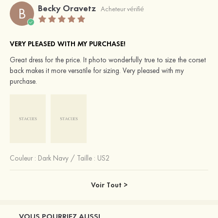
Becky Oravetz
B
Acheteur vérifié
VERY PLEASED WITH MY PURCHASE!
Great dress for the price. It photo wonderfully true to size the corset
back makes it more versatile for sizing. Very pleased with my
purchase.
Couleur :
Dark Navy
/
Taille : US2
Voir Tout >
VOUS POURRIEZ AUSSI