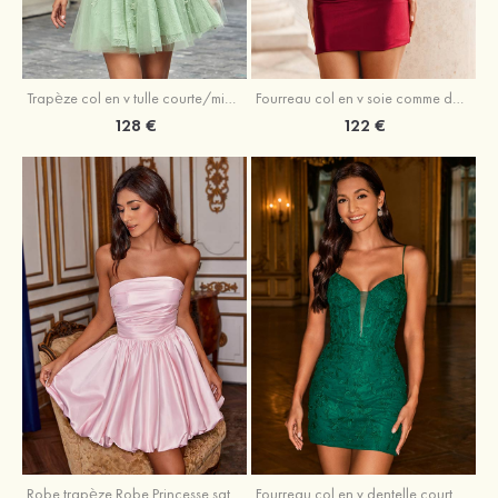
Trapèze col en v tulle courte/mini robe de fête de la rentrée avec perles
Fourreau col en v soie comme du satin courte/mini robe de fête de la rentrée avec paillettes
128 €
122 €
Robe trapèze Robe Princesse satin sans manches courte/mini robe de fête de la rentrée
Fourreau col en v dentelle courte/mini robe de fête de la rentré avec perles