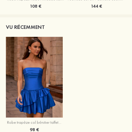
108 €
144 €
VU RÉCEMMENT
Robe trapèze col bénitier taffetas courte/mini robe de fête de la rentrée avec volants
98 €