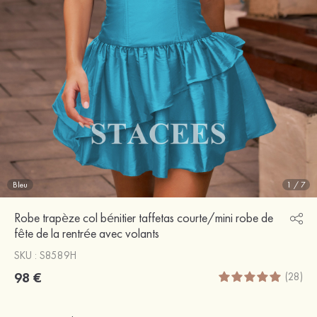
Bleu
1
/
7
Robe trapèze col bénitier taffetas courte/mini robe de
fête de la rentrée avec volants
SKU : S8589H
98 €
(28)