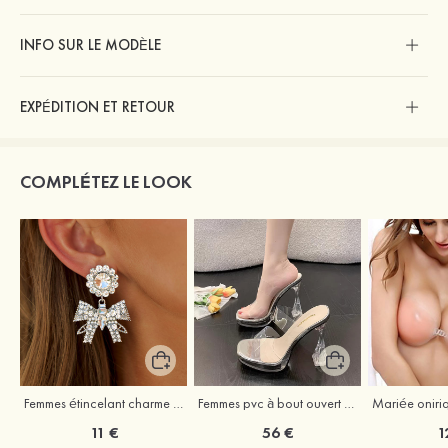
INFO SUR LE MODÈLE
EXPÉDITION ET RETOUR
COMPLÉTEZ LE LOOK
Femmes étincelant charme alliage strass boucles d'oreilles
Femmes pvc à bout ouvert sandales talon bottie chaussures de mode
11 €
56 €
1