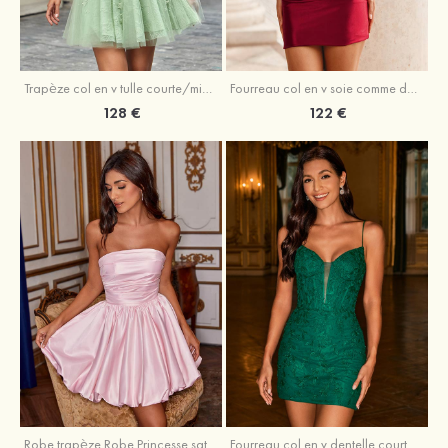
Trapèze col en v tulle courte/mini robe de fête de la rentrée avec perles
Fourreau col en v soie comme du satin courte/mini robe de fête de la rentrée avec paillettes
128 €
122 €
Robe trapèze Robe Princesse satin sans manches courte/mini robe de fête de la rentrée
Fourreau col en v dentelle courte/mini robe de fête de la rentré avec perles