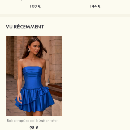
108 €
144 €
VU RÉCEMMENT
Robe trapèze col bénitier taffetas courte/mini robe de fête de la rentrée avec volants
98 €