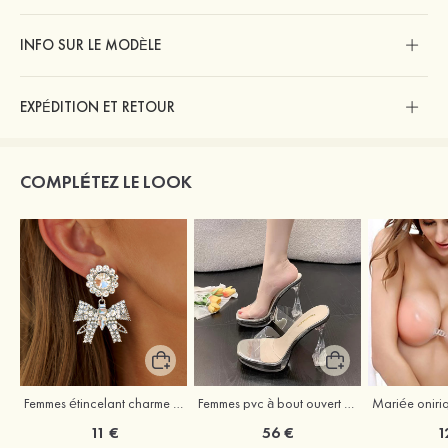
INFO SUR LE MODÈLE
EXPÉDITION ET RETOUR
COMPLÉTEZ LE LOOK
Femmes étincelant charme alliage strass boucles d'oreilles
Femmes pvc à bout ouvert sandales talon bottie chaussures de mode
11 €
56 €
1