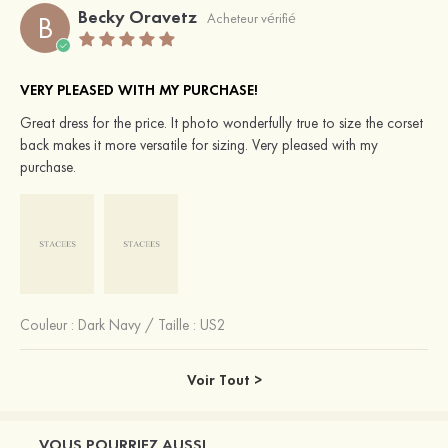
Becky Oravetz
B
Acheteur vérifié
VERY PLEASED WITH MY PURCHASE!
Great dress for the price. It photo wonderfully true to size the corset
back makes it more versatile for sizing. Very pleased with my
purchase.
Couleur :
Dark Navy
/
Taille : US2
Voir Tout >
VOUS POURRIEZ AUSSI