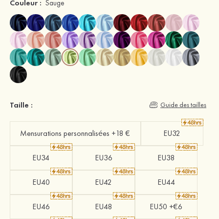
Couleur :
Sauge
Taille :
Guide des tailles
Mensurations personnalisées +18 €
EU32
EU34
EU36
EU38
EU40
EU42
EU44
EU46
EU48
EU50 +€6