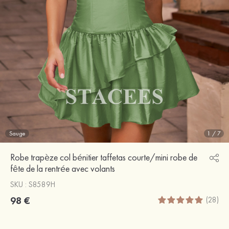
Sauge
1
/
7
Robe trapèze col bénitier taffetas courte/mini robe de
fête de la rentrée avec volants
SKU : S8589H
98 €
(28)