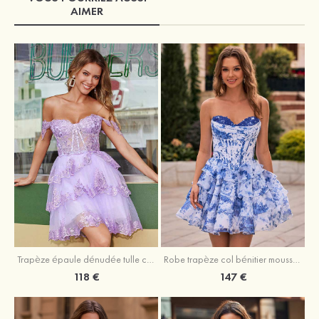
AIMER
Trapèze épaule dénudée tulle courte/mini robe de fête de la rentrée avec paillettes
Robe trapèze col bénitier mousseline courte/mini robe de fête de la rentrée avec appliqué
118 €
147 €