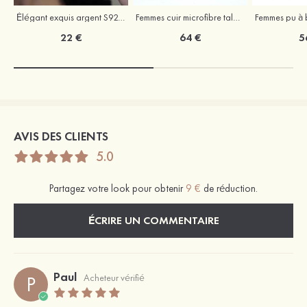
Élégant exquis argent S925 zircon boucles d'oreilles
Femmes cuir microfibre talons à bout ouvert talon bottier fête et soirée bal occasion spéciale mariage chaussures
22 €
64 €
5
AVIS DES CLIENTS
5.0
Partagez votre look pour obtenir
9 €
de réduction.
ÉCRIRE UN COMMENTAIRE
Paul
P
Acheteur vérifié