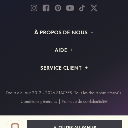
À PROPOS DE NOUS
À propos de STACEES
AIDE
Livraison
FAQ
SERVICE CLIENT
Retour et remboursement
Suivi de commande
Guide des tailles
Projet personnalisé
Contactez-nous
Droits d'auteur 2012 - 2026 STACEES. Tous les droits sont réservés.
Modes de paiement
Conditions générales
|
Politique de confidentialité
Klarna
Afterpay
Paypal
AJOUTER AU PANIER