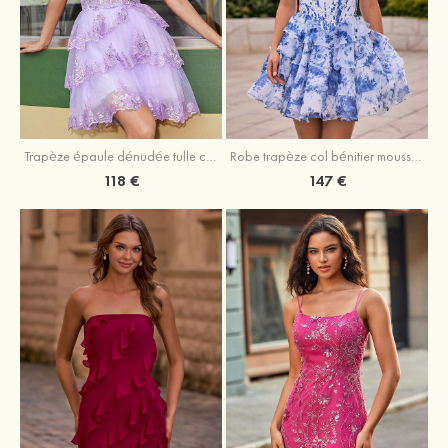
Trapèze épaule dénudée tulle courte/mini robe de fête de la rentrée avec paillettes
Robe trapèze col bénitier mousseline courte/mini robe de fête de la rentrée avec appliqué
118 €
147 €