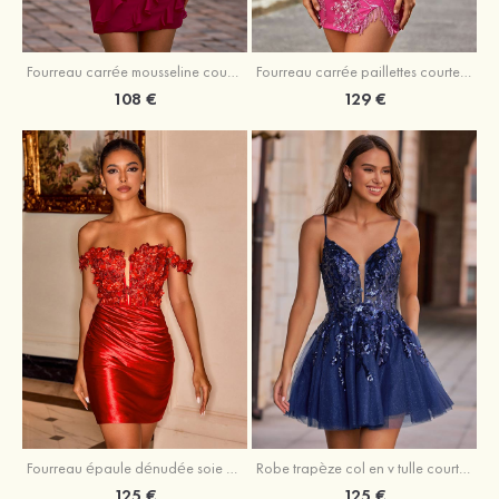
Fourreau carrée mousseline courte/mini robe de fête de la rentré avec volants
Fourreau carrée paillettes courte/mini robe de fête de la rentrée
108 €
129 €
Fourreau épaule dénudée soie comme du satin courte/mini robe de fête de la rentrée
Robe trapèze col en v tulle courte/mini robe de fête de la rentrée avec poches paillettes
125 €
125 €