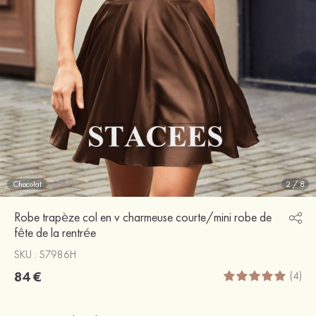
Chocolat
2
/
8
Robe trapèze col en v charmeuse courte/mini robe de
fête de la rentrée
SKU : S7986H
84 €
(4)