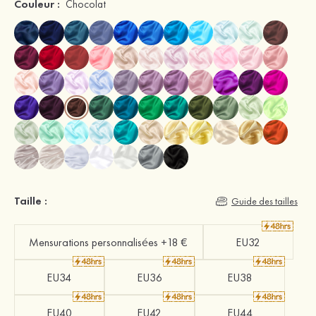
Couleur :
Chocolat
Taille :
Guide des tailles
Mensurations personnalisées +18 €
EU32
EU34
EU36
EU38
EU40
EU42
EU44