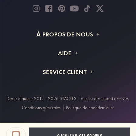
À PROPOS DE NOUS
À propos de STACEES
AIDE
Livraison
FAQ
SERVICE CLIENT
Retour et remboursement
Suivi de commande
Guide des tailles
Projet personnalisé
Contactez-nous
Droits d'auteur 2012 - 2026 STACEES. Tous les droits sont réservés.
Modes de paiement
Conditions générales
|
Politique de confidentialité
Klarna
Afterpay
Paypal
AJOUTER AU PANIER