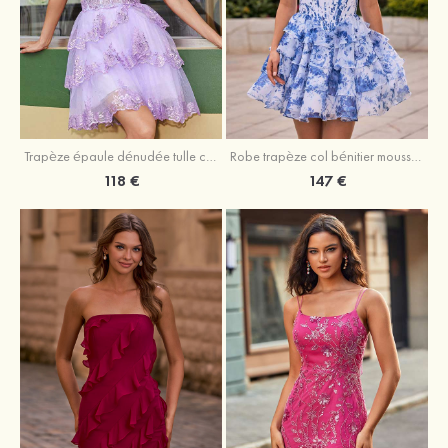
Trapèze épaule dénudée tulle courte/mini robe de fête de la rentrée avec paillettes
Robe trapèze col bénitier mousseline courte/mini robe de fête de la rentrée avec appliqué
118 €
147 €