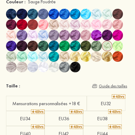
Couleur :
Sauge Poudrée
Taille :
Guide des tailles
Mensurations personnalisées +18 €
EU32
EU34
EU36
EU38
EU40
EU42
EU44