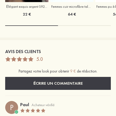
Élégant exquis argent S925 zircon boucles d'oreilles
Femmes cuir microfibre talons à bout ouvert talon bottier fête et soirée bal occasion spéciale mariage chaussures
22 €
64 €
5
AVIS DES CLIENTS
5.0
Partagez votre look pour obtenir
9 €
de réduction.
ÉCRIRE UN COMMENTAIRE
Paul
P
Acheteur vérifié