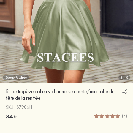
Sauge Poudrée
2
/
8
Robe trapèze col en v charmeuse courte/mini robe de
fête de la rentrée
SKU : S7986H
84 €
(4)