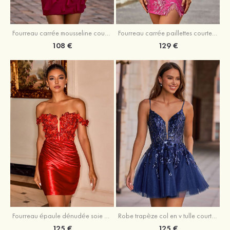
Fourreau carrée mousseline courte/mini robe de fête de la rentré avec volants
Fourreau carrée paillettes courte/mini robe de fête de la rentrée
108 €
129 €
Fourreau épaule dénudée soie comme du satin courte/mini robe de fête de la rentrée
Robe trapèze col en v tulle courte/mini robe de fête de la rentrée avec poches paillettes
125 €
125 €