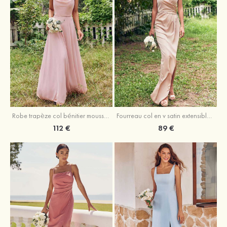
Fourreau col en v satin extensible asymétrique robe de demoiselle d'honneur
Robe trapèze col bénitier mousseline ras du sol robe de demoiselle d'honneur
89 €
112 €