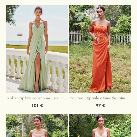
Robe trapèze col en v mousseline ras du sol robe de demoiselle d'honneur
Fourreau épaule dénudée satin extensible ras du sol robe de demoiselle d'honneur
101 €
97 €