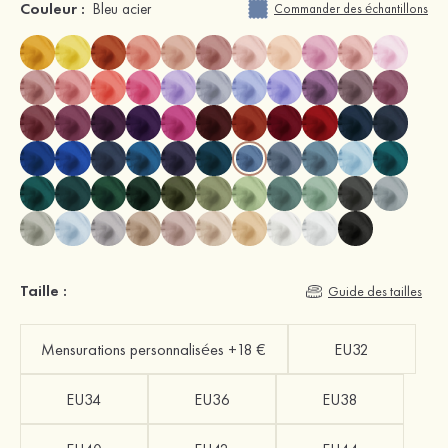
Couleur :
Bleu acier
Commander des échantillons
Taille :
Guide des tailles
Mensurations personnalisées +18 €
EU32
EU34
EU36
EU38