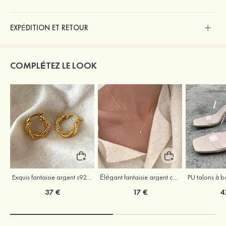
EXPÉDITION ET RETOUR
COMPLÉTEZ LE LOOK
Exquis fantaisie argent s925 boucles d'oreilles
Élégant fantaisie argent colliers avec zircone cubique
37 €
17 €
4