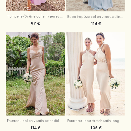
Trumpette/Sirène col en v jersey ras du sol robe de demoiselle d'honneur
Robe trapèze col en v mousseline ras du sol robe de demoiselle d'honneur
97 €
114 €
Fourreau licou stretch satin longueur cheville robe de demoiselle d'honneur
Fourreau col en v satin extensible ras du sol robe de demoiselle d'honneur
105 €
114 €