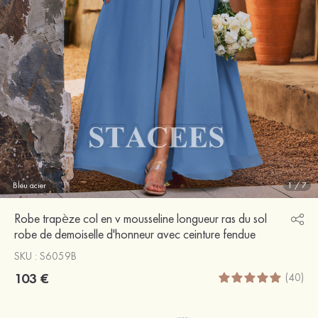
Bleu acier
1
/
7
Robe trapèze col en v mousseline longueur ras du sol
robe de demoiselle d'honneur avec ceinture fendue
SKU : S6059B
103 €
(40)