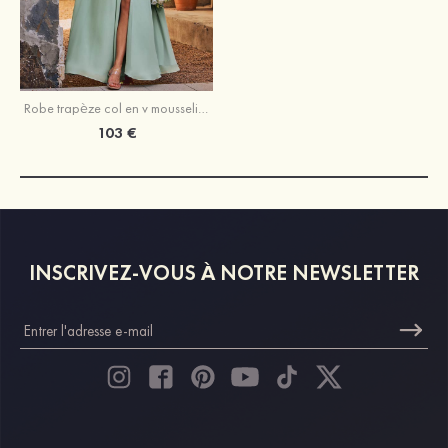
Robe trapèze col en v mousseline longueur ras du sol robe de demoiselle d'honneur avec ceinture fendue
103 €
INSCRIVEZ-VOUS À NOTRE NEWSLETTER