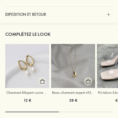
EXPÉDITION ET RETOUR
COMPLÉTEZ LE LOOK
Charmant élégant cuivre boucles d'oreilles avec perle
Beau charmant argent s925 colliers
12 €
38 €
4