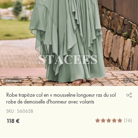
Vert agave
1
/
6
Robe trapèze col en v mousseline longueur ras du sol
robe de demoiselle d'honneur avec volants
SKU : S6065B
118 €
(16)