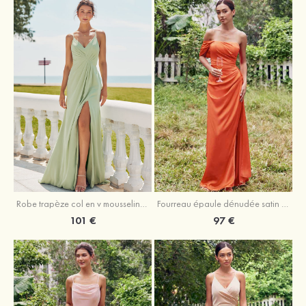
Robe trapèze col en v mousseline ras du sol robe de demoiselle d'honneur
Fourreau épaule dénudée satin extensible ras du sol robe de demoiselle d'honneur
101 €
97 €