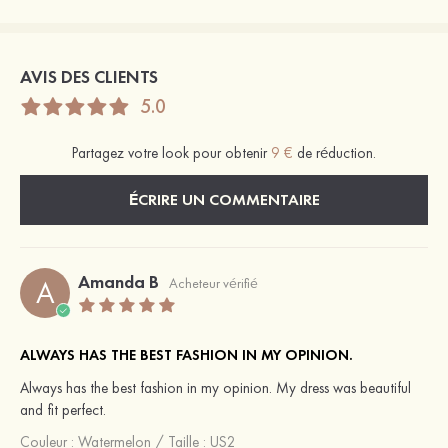
AVIS DES CLIENTS
5.0
Partagez votre look pour obtenir
9 €
de réduction.
ÉCRIRE UN COMMENTAIRE
Amanda B
A
Acheteur vérifié
ALWAYS HAS THE BEST FASHION IN MY OPINION.
Always has the best fashion in my opinion. My dress was beautiful
and fit perfect.
Couleur :
Watermelon
/
Taille : US2