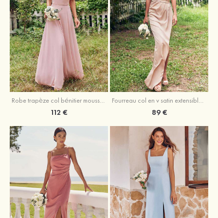
Fourreau col en v satin extensible asymétrique robe de demoiselle d'honneur
Robe trapèze col bénitier mousseline ras du sol robe de demoiselle d'honneur
89 €
112 €