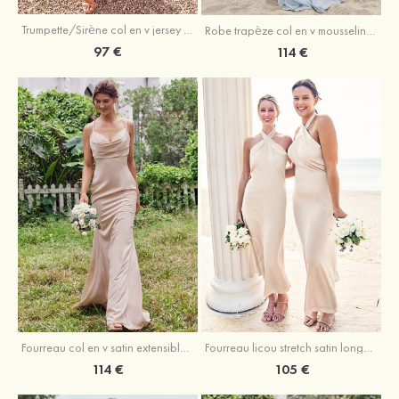
Trumpette/Sirène col en v jersey ras du sol robe de demoiselle d'honneur
Robe trapèze col en v mousseline ras du sol robe de demoiselle d'honneur
97 €
114 €
Fourreau licou stretch satin longueur cheville robe de demoiselle d'honneur
Fourreau col en v satin extensible ras du sol robe de demoiselle d'honneur
105 €
114 €