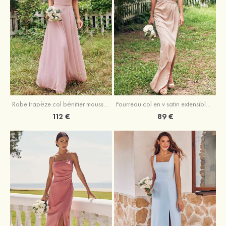
Fourreau col en v satin extensible asymétrique robe de demoiselle d'honneur
Robe trapèze col bénitier mousseline ras du sol robe de demoiselle d'honneur
89 €
112 €