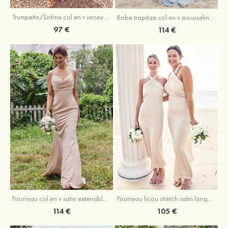
Trumpette/Sirène col en v jersey ras du sol robe de demoiselle d'honneur
Robe trapèze col en v mousseline ras du sol robe de demoiselle d'honneur
97 €
114 €
Fourreau licou stretch satin longueur cheville robe de demoiselle d'honneur
Fourreau col en v satin extensible ras du sol robe de demoiselle d'honneur
105 €
114 €