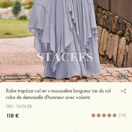
Dusty Lavender
1
/
6
Robe trapèze col en v mousseline longueur ras du sol
robe de demoiselle d'honneur avec volants
SKU : S6065B
118 €
(16)