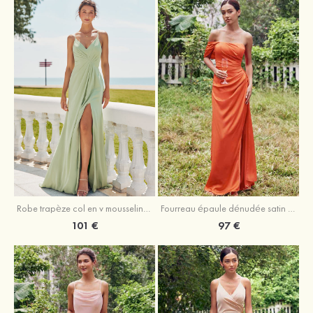
Robe trapèze col en v mousseline ras du sol robe de demoiselle d'honneur
Fourreau épaule dénudée satin extensible ras du sol robe de demoiselle d'honneur
101 €
97 €