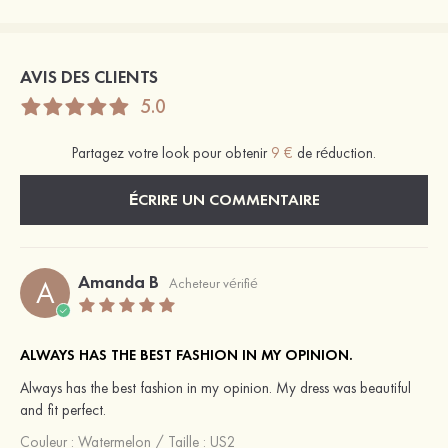
AVIS DES CLIENTS
5.0
Partagez votre look pour obtenir
9 €
de réduction.
ÉCRIRE UN COMMENTAIRE
Amanda B
A
Acheteur vérifié
ALWAYS HAS THE BEST FASHION IN MY OPINION.
Always has the best fashion in my opinion. My dress was beautiful
and fit perfect.
Couleur :
Watermelon
/
Taille : US2