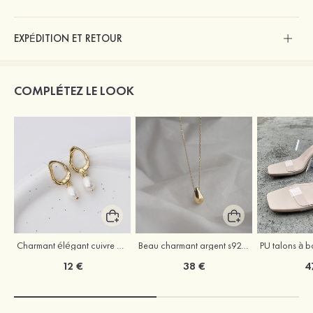
EXPÉDITION ET RETOUR
COMPLÉTEZ LE LOOK
Charmant élégant cuivre boucles d'oreilles avec perle
Beau charmant argent s925 colliers
12 €
38 €
4