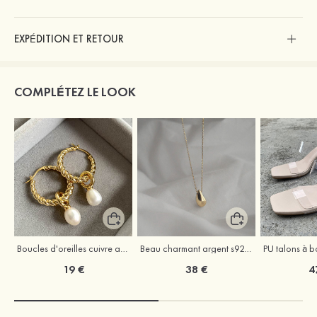
EXPÉDITION ET RETOUR
COMPLÉTEZ LE LOOK
Boucles d'oreilles cuivre avec perle
Beau charmant argent s925 colliers
19 €
38 €
4