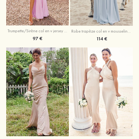
Trumpette/Sirène col en v jersey ras du sol robe de demoiselle d'honneur
Robe trapèze col en v mousseline ras du sol robe de demoiselle d'honneur
97 €
114 €