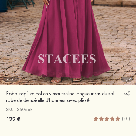
Fuchsia
1
/
6
Robe trapèze col en v mousseline longueur ras du sol
robe de demoiselle d'honneur avec plissé
SKU : S6066B
122 €
(20)