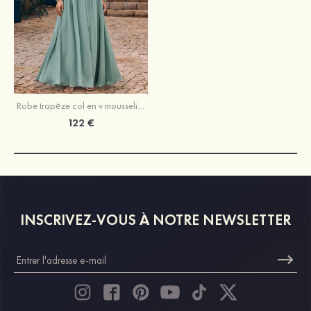
Robe trapèze col en v mousseline longueur ras du sol robe de demoiselle d'honneur avec plissé
122 €
INSCRIVEZ-VOUS À NOTRE NEWSLETTER