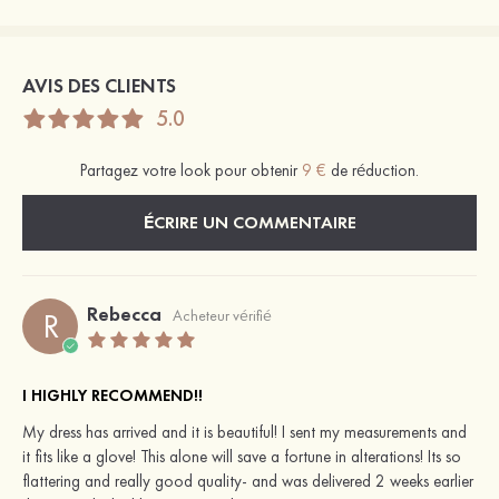
AVIS DES CLIENTS
5.0
Partagez votre look pour obtenir
9 €
de réduction.
ÉCRIRE UN COMMENTAIRE
Rebecca
R
Acheteur vérifié
I HIGHLY RECOMMEND!!
My dress has arrived and it is beautiful! I sent my measurements and
it fits like a glove! This alone will save a fortune in alterations! Its so
flattering and really good quality- and was delivered 2 weeks earlier