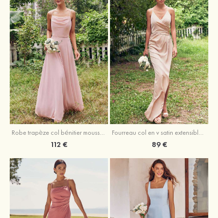
Fourreau col en v satin extensible asymétrique robe de demoiselle d'honneur
Robe trapèze col bénitier mousseline ras du sol robe de demoiselle d'honneur
89 €
112 €