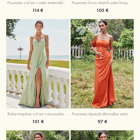
Fourreau licou stretch satin longueur cheville robe de demoiselle d'honneur
Fourreau col en v satin extensible ras du sol robe de demoiselle d'honneur
105 €
114 €
Robe trapèze col en v mousseline ras du sol robe de demoiselle d'honneur
Fourreau épaule dénudée satin extensible ras du sol robe de demoiselle d'honneur
101 €
97 €