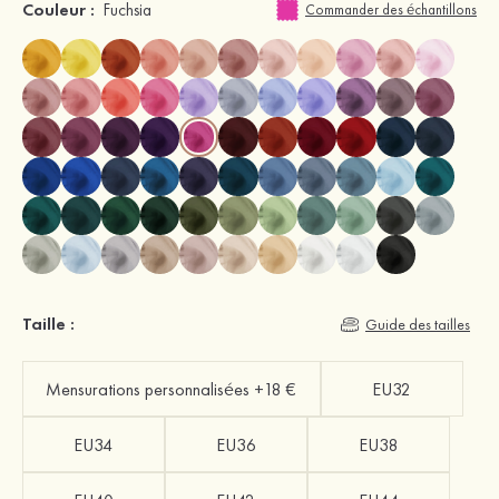
Couleur :
Fuchsia
Commander des échantillons
Taille :
Guide des tailles
Mensurations personnalisées +18 €
EU32
EU34
EU36
EU38