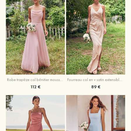
Fourreau col en v satin extensible asymétrique robe de demoiselle d'honneur
Robe trapèze col bénitier mousseline ras du sol robe de demoiselle d'honneur
89 €
112 €