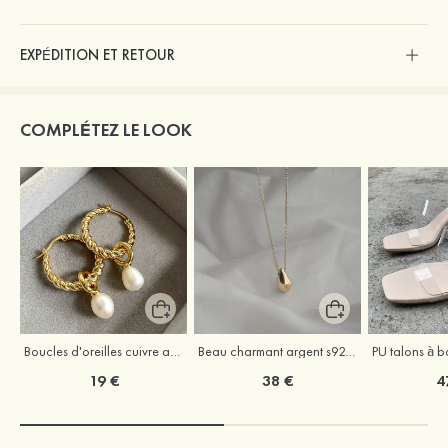
EXPÉDITION ET RETOUR
COMPLÉTEZ LE LOOK
Boucles d'oreilles cuivre avec perle
Beau charmant argent s925 colliers
19 €
38 €
4