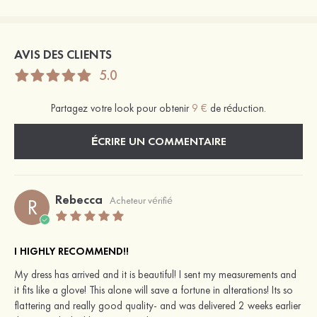
AVIS DES CLIENTS
5.0
Partagez votre look pour obtenir
9 €
de réduction.
ÉCRIRE UN COMMENTAIRE
Rebecca
R
Acheteur vérifié
I HIGHLY RECOMMEND!!
My dress has arrived and it is beautiful! I sent my measurements and
it fits like a glove! This alone will save a fortune in alterations! Its so
flattering and really good quality- and was delivered 2 weeks earlier