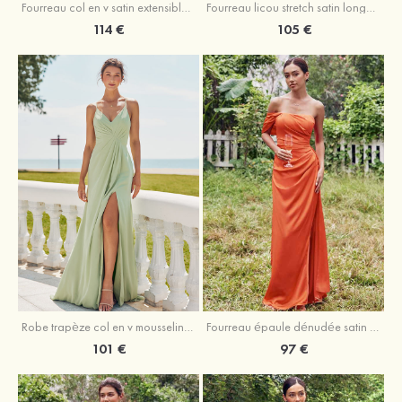
Fourreau licou stretch satin longueur cheville robe de demoiselle d'honneur
Fourreau col en v satin extensible ras du sol robe de demoiselle d'honneur
105 €
114 €
Robe trapèze col en v mousseline ras du sol robe de demoiselle d'honneur
Fourreau épaule dénudée satin extensible ras du sol robe de demoiselle d'honneur
101 €
97 €