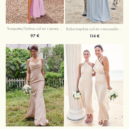
Trumpette/Sirène col en v jersey ras du sol robe de demoiselle d'honneur
Robe trapèze col en v mousseline ras du sol robe de demoiselle d'honneur
97 €
114 €