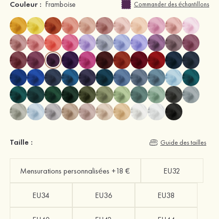
Couleur :
Framboise
Commander des échantillons
Taille :
Guide des tailles
Mensurations personnalisées +18 €
EU32
EU34
EU36
EU38