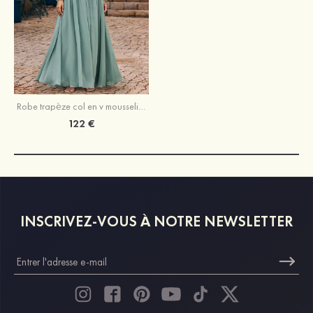
Robe trapèze col en v mousseline longueur ras du sol robe de demoiselle d'honneur avec plissé
122 €
INSCRIVEZ-VOUS À NOTRE NEWSLETTER