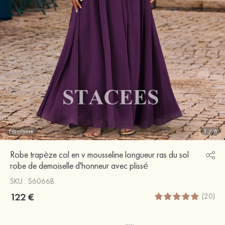
Framboise
1
/
6
Robe trapèze col en v mousseline longueur ras du sol
robe de demoiselle d'honneur avec plissé
SKU : S6066B
122 €
(20)