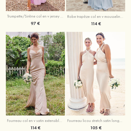
Trumpette/Sirène col en v jersey ras du sol robe de demoiselle d'honneur
Robe trapèze col en v mousseline ras du sol robe de demoiselle d'honneur
97 €
114 €
Fourreau licou stretch satin longueur cheville robe de demoiselle d'honneur
Fourreau col en v satin extensible ras du sol robe de demoiselle d'honneur
105 €
114 €