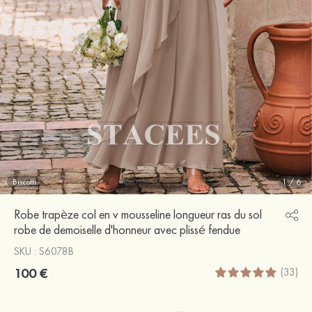
Biscotti
1
/
6
Robe trapèze col en v mousseline longueur ras du sol
robe de demoiselle d'honneur avec plissé fendue
SKU : S6078B
100 €
(33)