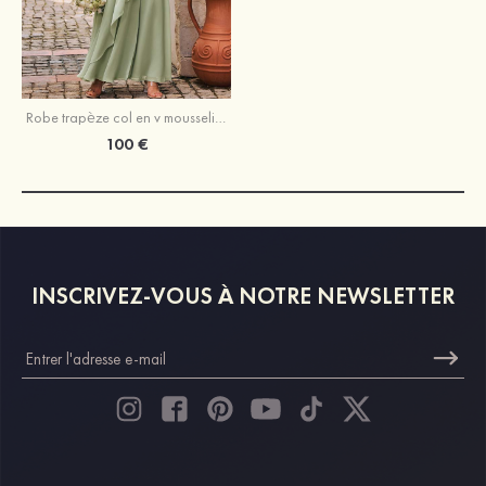
Robe trapèze col en v mousseline longueur ras du sol robe de demoiselle d'honneur avec plissé fendue
100 €
INSCRIVEZ-VOUS À NOTRE NEWSLETTER