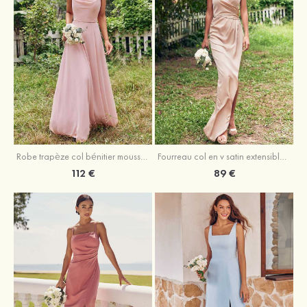
Fourreau col en v satin extensible asymétrique robe de demoiselle d'honneur
Robe trapèze col bénitier mousseline ras du sol robe de demoiselle d'honneur
89 €
112 €