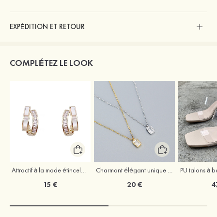
EXPÉDITION ET RETOUR
COMPLÉTEZ LE LOOK
Attractif à la mode étincelant argent s925 zircon boucles d'oreilles
Charmant élégant unique argent s925 zircon colliers
15 €
20 €
4