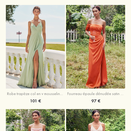
Robe trapèze col en v mousseline ras du sol robe de demoiselle d'honneur
Fourreau épaule dénudée satin extensible ras du sol robe de demoiselle d'honneur
101 €
97 €