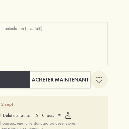
Femmes à bout ouvert sandales talon bottier fête et soirée chaussures de mode
Mariée onirique polyester soutien-gorge
71 €
12 €
ACHETER MAINTENANT
 2 sept.
=
Délai de livraison : 5-10 jours
oisissiez une taille standard ou des mesures
chaque robe sur commande.