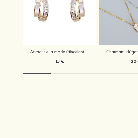
Attractif à la mode étincelant argent s925 zircon boucles d'oreilles
15 €
20 