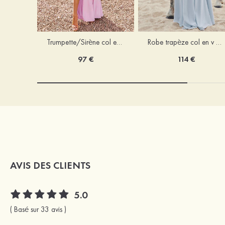
Trumpette/Sirène col en v jersey ras du sol robe de demoiselle d'honneur
Robe trapèze col en v mousseline ras du sol robe de demoiselle d'honneur
97 €
114 €
AVIS DES CLIENTS
5.0
( Basé sur 33 avis )