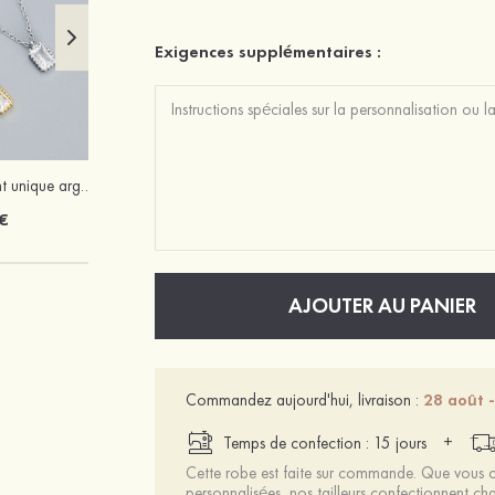
Exigences supplémentaires :
Charmant élégant unique argent s925 zircon colliers
PU talons à bout ouvert sandales talon en cristal fête et soirée chaussures de mode
€
47 €
AJOUTER AU PANIER
Commandez aujourd'hui, livraison :
28 août -
+
Temps de confection : 15 jours
Cette robe est faite sur commande. Que vous ch
personnalisées, nos tailleurs confectionnent 