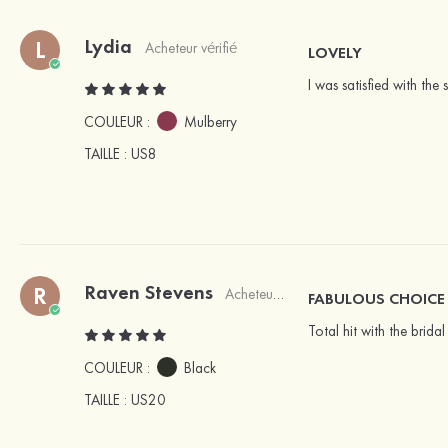
Lydia
L
Acheteur vérifié
LOVELY
I was satisfied with the
COULEUR :
Mulberry
TAILLE
: US8
Raven Stevens
R
Acheteur vérifié
FABULOUS CHOICE
Total hit with the brida
COULEUR :
Black
TAILLE
: US20