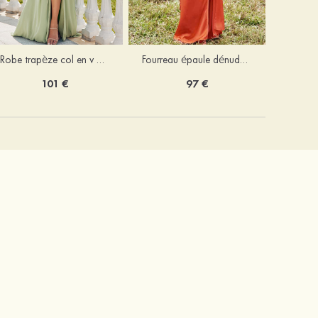
Robe trapèze col en v mousseline ras du sol robe de demoiselle d'honneur
Fourreau épaule dénudée satin extensible ras du sol robe de demoiselle d'honneur
101 €
97 €