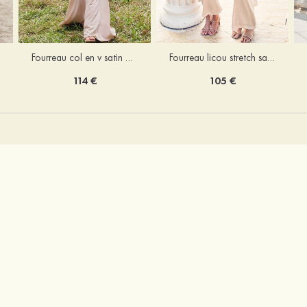
Fourreau licou stretch satin longueur cheville robe de demoiselle d'honneur
Fourreau col en v satin extensible ras du sol robe de demoiselle d'honneur
105 €
114 €