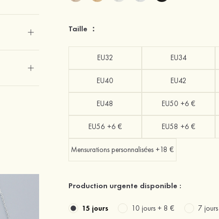
Taille ：
EU32
EU34
EU40
EU42
EU48
EU50 +6 €
EU56 +6 €
EU58 +6 €
Mensurations personnalisées +18 €
Production urgente disponible :
15 jours
10 jours +
8 €
7 jour