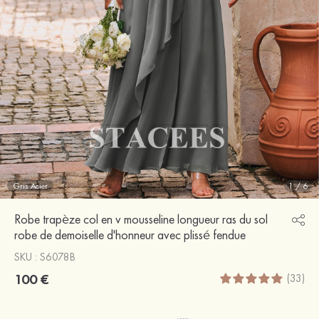
Gris Acier
1
/
6
Robe trapèze col en v mousseline longueur ras du sol
robe de demoiselle d'honneur avec plissé fendue
SKU : S6078B
100 €
(33)