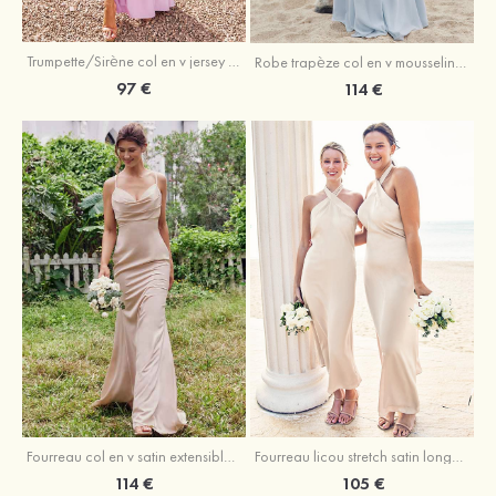
Trumpette/Sirène col en v jersey ras du sol robe de demoiselle d'honneur
Robe trapèze col en v mousseline ras du sol robe de demoiselle d'honneur
97 €
114 €
Fourreau licou stretch satin longueur cheville robe de demoiselle d'honneur
Fourreau col en v satin extensible ras du sol robe de demoiselle d'honneur
105 €
114 €