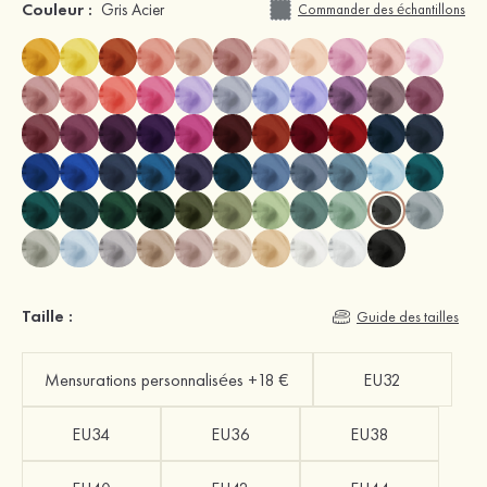
Couleur :
Gris Acier
Commander des échantillons
Taille :
Guide des tailles
Mensurations personnalisées +18 €
EU32
EU34
EU36
EU38