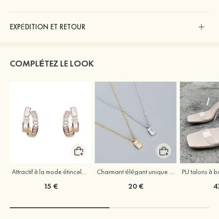
EXPÉDITION ET RETOUR
COMPLÉTEZ LE LOOK
Attractif à la mode étincelant argent s925 zircon boucles d'oreilles
Charmant élégant unique argent s925 zircon colliers
15 €
20 €
4