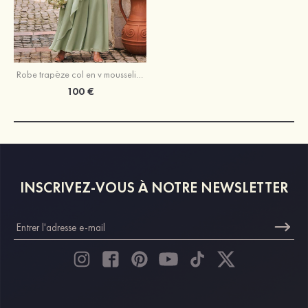
Robe trapèze col en v mousseline longueur ras du sol robe de demoiselle d'honneur avec plissé fendue
100 €
INSCRIVEZ-VOUS À NOTRE NEWSLETTER