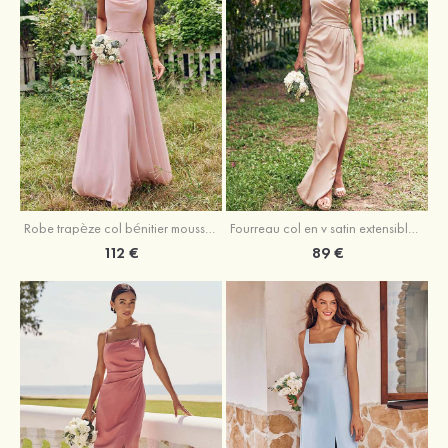
Fourreau col en v satin extensible asymétrique robe de demoiselle d'honneur
Robe trapèze col bénitier mousseline ras du sol robe de demoiselle d'honneur
89 €
112 €