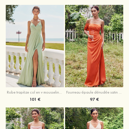
Robe trapèze col en v mousseline ras du sol robe de demoiselle d'honneur
Fourreau épaule dénudée satin extensible ras du sol robe de demoiselle d'honneur
101 €
97 €