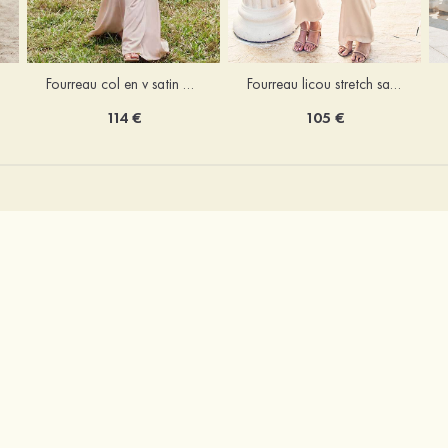
Fourreau licou stretch satin longueur cheville robe de demoiselle d'honneur
Fourreau col en v satin extensible ras du sol robe de demoiselle d'honneur
105 €
114 €