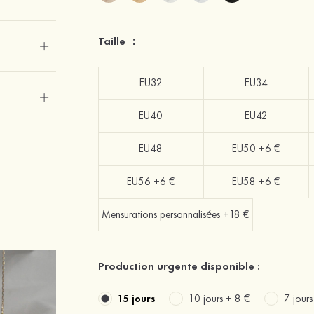
Taille ：
EU32
EU34
EU40
EU42
EU48
EU50 +6 €
EU56 +6 €
EU58 +6 €
Mensurations personnalisées +18 €
Production urgente disponible :
15 jours
10 jours +
8 €
7 jour