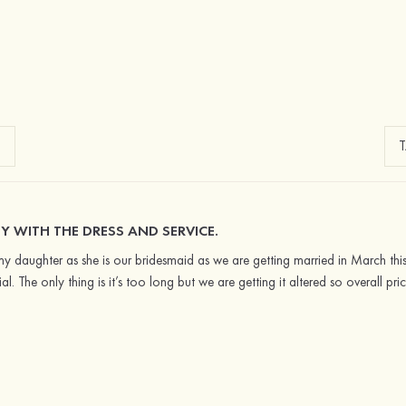
Y WITH THE DRESS AND SERVICE.
 my daughter as she is our bridesmaid as we are getting married in March this
ial. The only thing is it’s too long but we are getting it altered so overall pr