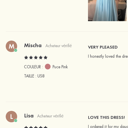
Mischa
M
Acheteur vérifié
VERY PLEASED
I honestly loved the dr
COULEUR :
Puce Pink
TAILLE
: US8
Lisa
L
Acheteur vérifié
LOVE THIS DRESS!
I ordered it for my dau