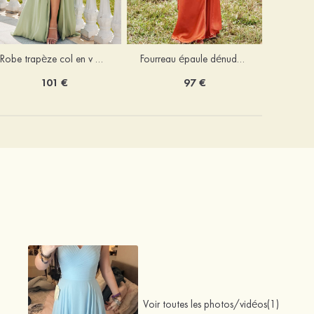
Robe trapèze col en v mousseline ras du sol robe de demoiselle d'honneur
Fourreau épaule dénudée satin extensible ras du sol robe de demoiselle d'honneur
101 €
97 €
Voir toutes les photos/vidéos(1)