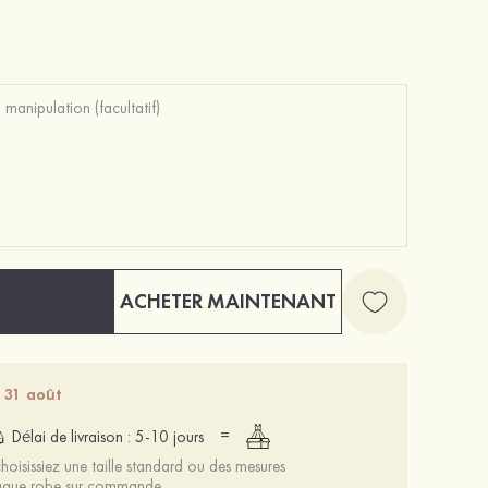
Mariée onirique polyester soutien-gorge
12 €
ACHETER MAINTENANT
- 31 août
=
Délai de livraison : 5-10 jours
oisissiez une taille standard ou des mesures
chaque robe sur commande.