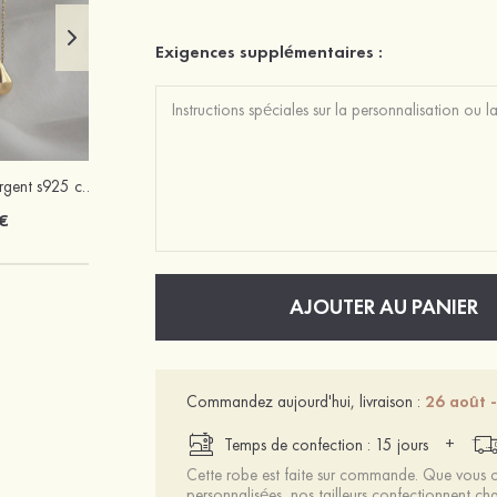
Exigences supplémentaires :
Beau charmant argent s925 colliers
Femmes pu à bout ouvert sandales escarpins talon bottier outdoor chaussure
€
56 €
AJOUTER AU PANIER
Commandez aujourd'hui, livraison :
26 août 
+
Temps de confection : 15 jours
Cette robe est faite sur commande. Que vous ch
personnalisées, nos tailleurs confectionnent 