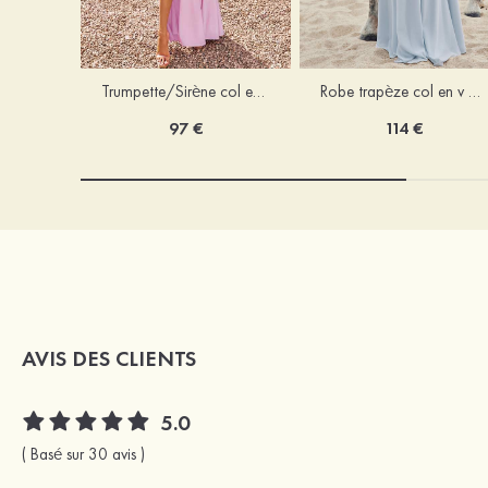
Trumpette/Sirène col en v jersey ras du sol robe de demoiselle d'honneur
Robe trapèze col en v mousseline ras du sol robe de demoiselle d'honneur
97 €
114 €
AVIS DES CLIENTS
5.0
( Basé sur 30 avis )