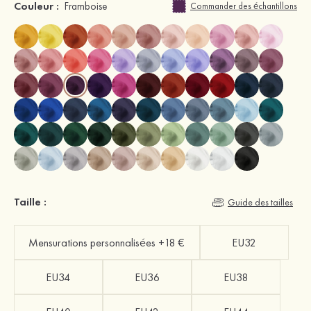
Couleur :
Framboise
Commander des échantillons
Taille :
Guide des tailles
Mensurations personnalisées +18 €
EU32
EU34
EU36
EU38