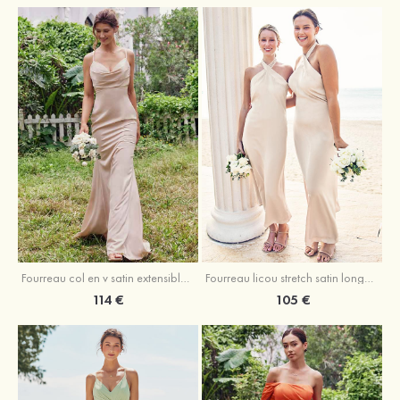
Fourreau licou stretch satin longueur cheville robe de demoiselle d'honneur
Fourreau col en v satin extensible ras du sol robe de demoiselle d'honneur
105 €
114 €