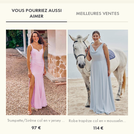
VOUS POURRIEZ AUSSI
MEILLEURES VENTES
AIMER
Trumpette/Sirène col en v jersey ras du sol robe de demoiselle d'honneur
Robe trapèze col en v mousseline ras du sol robe de demoiselle d'honneur
97 €
114 €