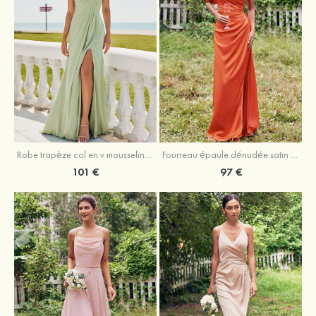
Robe trapèze col en v mousseline ras du sol robe de demoiselle d'honneur
Fourreau épaule dénudée satin extensible ras du sol robe de demoiselle d'honneur
101 €
97 €