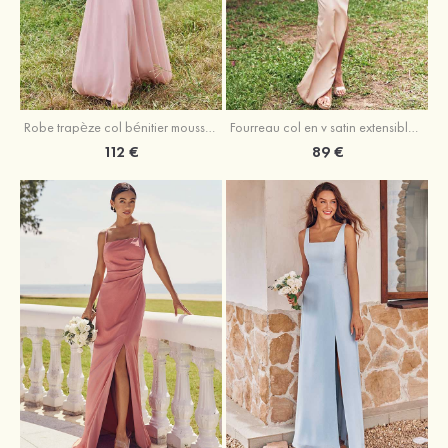
Fourreau col en v satin extensible asymétrique robe de demoiselle d'honneur
Robe trapèze col bénitier mousseline ras du sol robe de demoiselle d'honneur
89 €
112 €