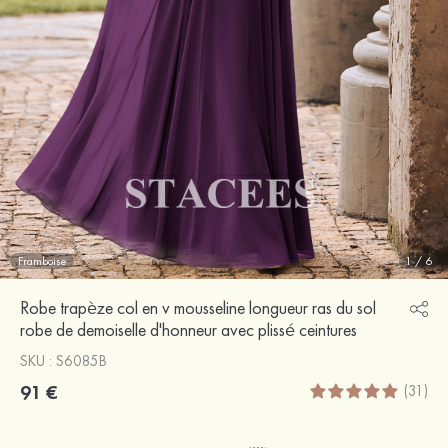
Framboise
1
/
6
Robe trapèze col en v mousseline longueur ras du sol
robe de demoiselle d'honneur avec plissé ceintures
SKU : S6085B
91 €
(31)