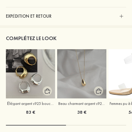
EXPÉDITION ET RETOUR
COMPLÉTEZ LE LOOK
Élégant argent s925 boucles d'oreilles
Beau charmant argent s925 colliers
83 €
38 €
5