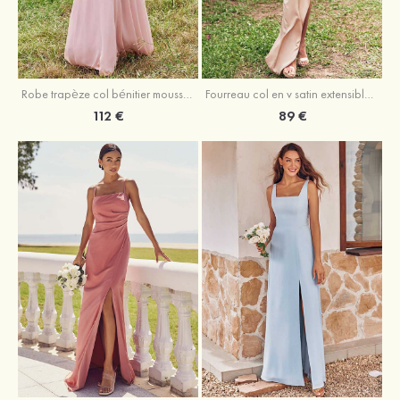
Fourreau col en v satin extensible asymétrique robe de demoiselle d'honneur
Robe trapèze col bénitier mousseline ras du sol robe de demoiselle d'honneur
89 €
112 €