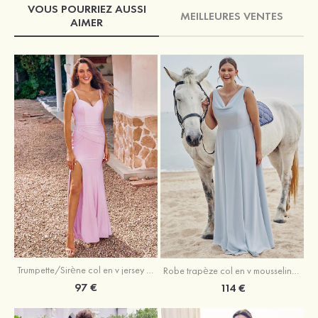
VOUS POURRIEZ AUSSI
MEILLEURES VENTES
AIMER
Trumpette/Sirène col en v jersey ras du sol robe de demoiselle d'honneur
Robe trapèze col en v mousseline ras du sol robe de demoiselle d'honneur
97 €
114 €