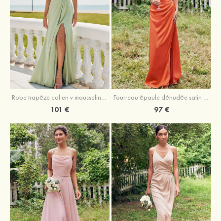
Robe trapèze col en v mousseline ras du sol robe de demoiselle d'honneur
Fourreau épaule dénudée satin extensible ras du sol robe de demoiselle d'honneur
101 €
97 €