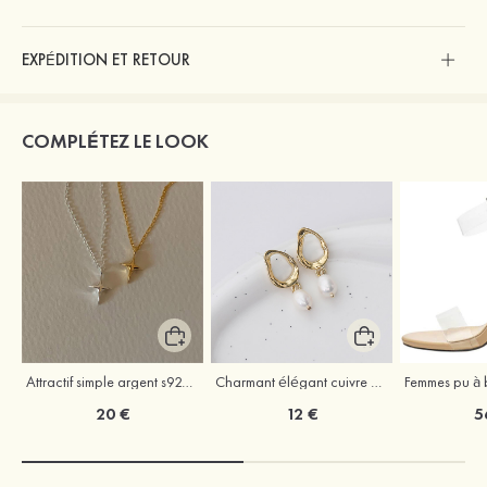
EXPÉDITION ET RETOUR
COMPLÉTEZ LE LOOK
Attractif simple argent s925 colliers
Charmant élégant cuivre boucles d'oreilles avec perle
20 €
12 €
5