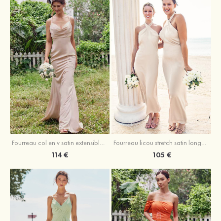
Fourreau licou stretch satin longueur cheville robe de demoiselle d'honneur
Fourreau col en v satin extensible ras du sol robe de demoiselle d'honneur
105 €
114 €