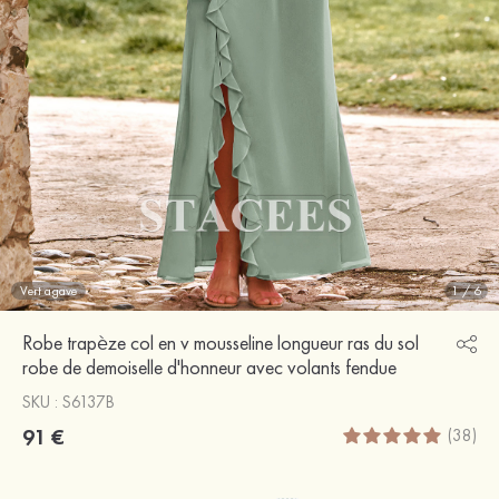
Vert agave
1
/
6
Robe trapèze col en v mousseline longueur ras du sol
robe de demoiselle d'honneur avec volants fendue
SKU : S6137B
91 €
(38)