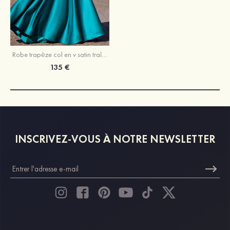
Robe trapèze col en v satin traîne légère robe de bal avec plissé
135 €
INSCRIVEZ-VOUS À NOTRE NEWSLETTER