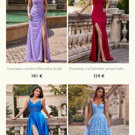
Fourreau carrée tulle traîne balayage robe de bal
Fourreau col bénitier jersey traîne balayage robe de bal
181 €
129 €