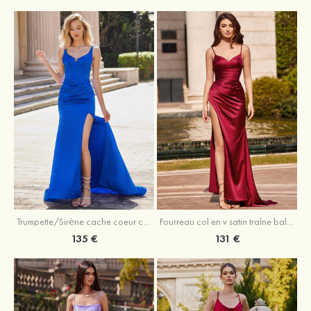
Trumpette/Sirène cache coeur charmeuse traîne balayage robe de bal
Fourreau col en v satin traîne balayage robe de bal
135 €
131 €