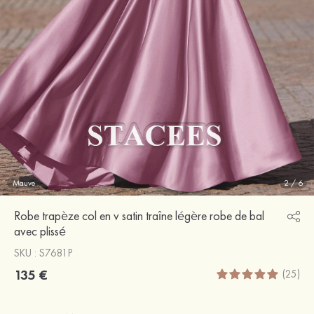
Mauve
2
/
6
Robe trapèze col en v satin traîne légère robe de bal
avec plissé
SKU : S7681P
135 €
(25)