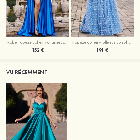
Robe trapèze col en v charmeuse traîne balayage robe de bal
Trapèze col en v tulle ras du sol robe de bal avec papillon
152 €
191 €
VU RÉCEMMENT