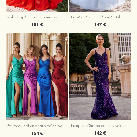
Robe trapèze col en v mousseline ras du sol robe de bal
Trapèze épaule dénudée tulle ras du sol robe de bal
181 €
147 €
Trumpette/Sirène col en v velours paillettes traîne balayage robe de bal
Fourreau col en v satin traîne balayage robe de bal
142 €
164 €