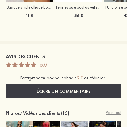
Basique simple alliage boucles d'oreilles
Femmes pu à bout ouvert sandales escarpins talon bottier outdoor chaussure
11 €
56 €
4
AVIS DES CLIENTS
5.0
Partagez votre look pour obtenir
9 €
de réduction.
ÉCRIRE UN COMMENTAIRE
Photos/Vidéos des clients (16)
Voir Tout