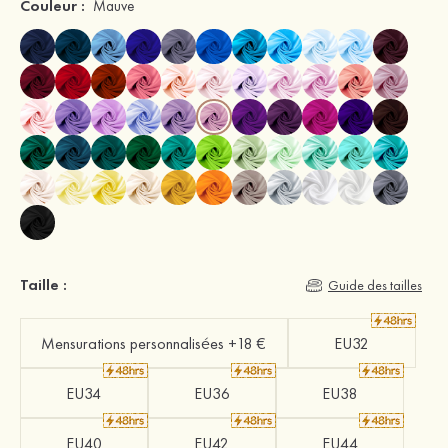
Couleur :
Mauve
Taille :
Guide des tailles
Mensurations personnalisées +18 €
EU32
EU34
EU36
EU38
EU40
EU42
EU44