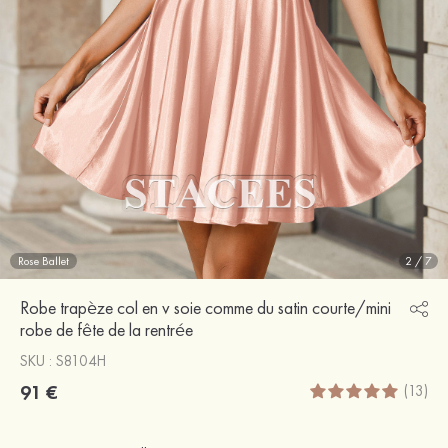
Rose Ballet
2
/
7
Robe trapèze col en v soie comme du satin courte/mini
robe de fête de la rentrée
SKU : S8104H
91 €
(13)