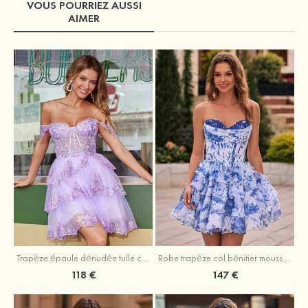
VOUS POURRIEZ AUSSI
AIMER
Trapèze épaule dénudée tulle courte/mini robe de fête de la rentrée avec paillettes
Robe trapèze col bénitier mousseline courte/mini robe de fête de la rentrée avec appliqué
118 €
147 €