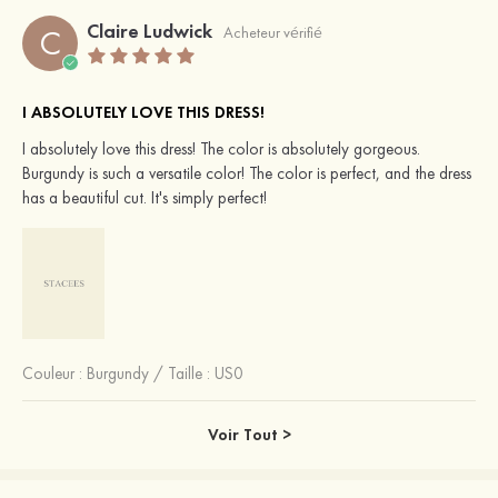
Claire Ludwick
C
Acheteur vérifié
I ABSOLUTELY LOVE THIS DRESS!
I absolutely love this dress! The color is absolutely gorgeous.
Burgundy is such a versatile color! The color is perfect, and the dress
has a beautiful cut. It's simply perfect!
Couleur :
Burgundy
/
Taille : US0
Voir Tout >