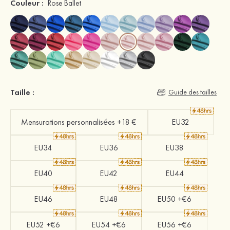
Couleur :
Rose Ballet
Taille :
Guide des tailles
Mensurations personnalisées +18 €
EU32
EU34
EU36
EU38
EU40
EU42
EU44
EU46
EU48
EU50 +€6
EU52 +€6
EU54 +€6
EU56 +€6