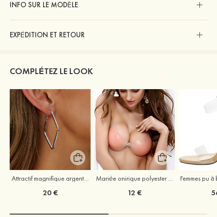
INFO SUR LE MODÈLE
EXPÉDITION ET RETOUR
COMPLÉTEZ LE LOOK
Attractif magnifique argent s925 zircon boucles d'oreilles
Mariée onirique polyester soutien-gorge
20 €
12 €
5