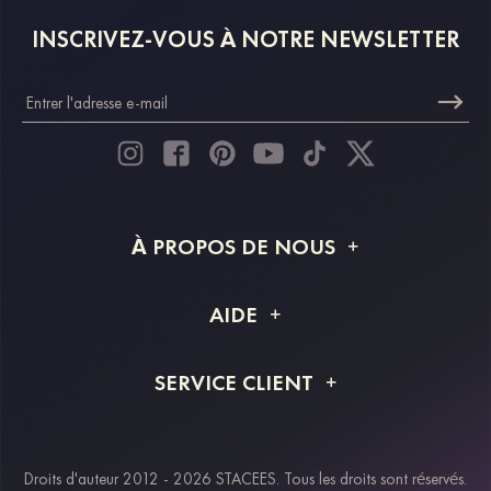
INSCRIVEZ-VOUS À NOTRE NEWSLETTER
À PROPOS DE NOUS
À propos de STACEES
AIDE
Livraison
FAQ
SERVICE CLIENT
Retour et remboursement
Suivi de commande
Guide des tailles
Projet personnalisé
Contactez-nous
Droits d'auteur 2012 - 2026 STACEES. Tous les droits sont réservés.
Modes de paiement