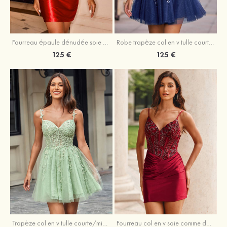
Fourreau épaule dénudée soie comme du satin courte/mini robe de fête de la rentrée
Robe trapèze col en v tulle courte/mini robe de fête de la rentrée avec poches paillettes
125 €
125 €
Trapèze col en v tulle courte/mini robe de fête de la rentrée avec perles
Fourreau col en v soie comme du satin courte/mini robe de fête de la rentrée avec paillettes