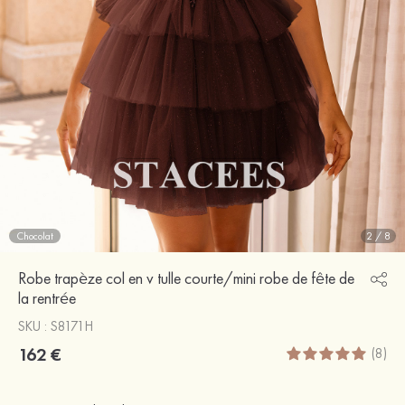
Chocolat
2
/
8
Robe trapèze col en v tulle courte/mini robe de fête de
la rentrée
SKU : S8171H
162 €
(8)