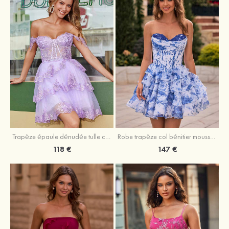
Trapèze épaule dénudée tulle courte/mini robe de fête de la rentrée avec paillettes
Robe trapèze col bénitier mousseline courte/mini robe de fête de la rentrée avec appliqué
118 €
147 €