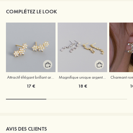
COMPLÉTEZ LE LOOK
Attractif élégant brillant argent S925 boucles d'oreilles
Magnifique unique argent s925 boucles d'oreilles
17 €
18 €
1
AVIS DES CLIENTS