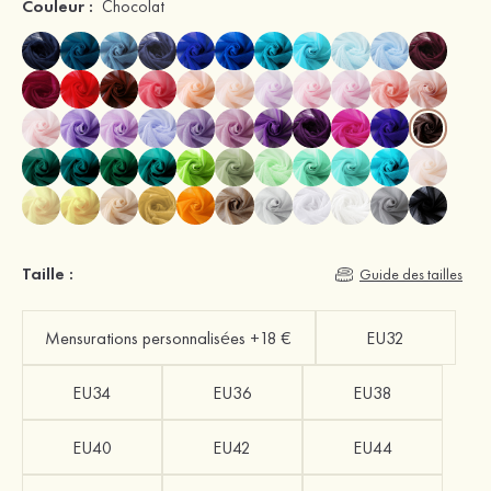
Couleur :
Chocolat
Taille :
Guide des tailles
Mensurations personnalisées +18 €
EU32
EU34
EU36
EU38
EU40
EU42
EU44