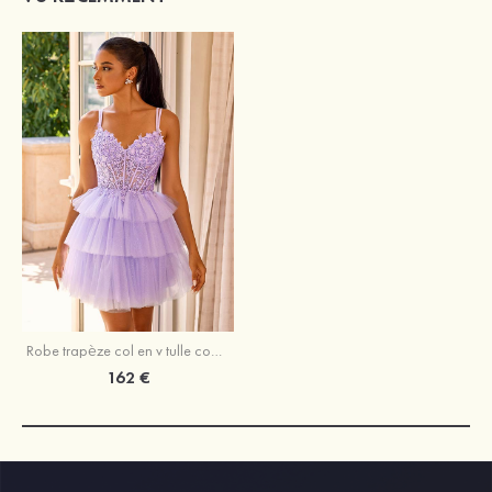
Robe trapèze col en v tulle courte/mini robe de fête de la rentrée
162 €