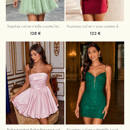
Trapèze col en v tulle courte/mini robe de fête de la rentrée avec perles
Fourreau col en v soie comme du satin courte/mini robe de fête de la rentrée avec paillettes
128 €
122 €
Robe trapèze Robe Princesse satin sans manches courte/mini robe de fête de la rentrée
Fourreau col en v dentelle courte/mini robe de fête de la rentré avec perles