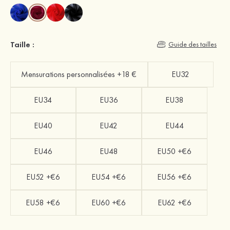
Taille :
Guide des tailles
Mensurations personnalisées +18 €
EU32
EU34
EU36
EU38
EU40
EU42
EU44
EU46
EU48
EU50 +€6
EU52 +€6
EU54 +€6
EU56 +€6
EU58 +€6
EU60 +€6
EU62 +€6