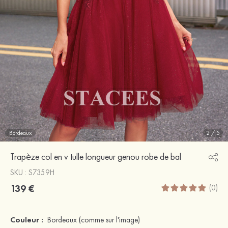
Bordeaux
2
/
5
Trapèze col en v tulle longueur genou robe de bal
SKU : S7359H
139 €
(0)
Couleur :
Bordeaux
(comme sur l'image)