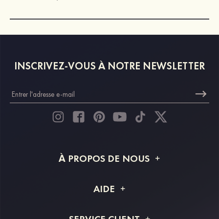
INSCRIVEZ-VOUS À NOTRE NEWSLETTER
À PROPOS DE NOUS
À propos de STACEES
AIDE
Livraison
FAQ
SERVICE CLIENT