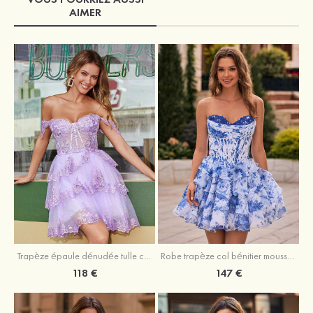
AIMER
Trapèze épaule dénudée tulle courte/mini robe de fête de la rentrée avec paillettes
Robe trapèze col bénitier mousseline courte/mini robe de fête de la rentrée avec appliqué
118 €
147 €