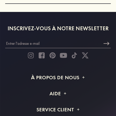
INSCRIVEZ-VOUS À NOTRE NEWSLETTER
À PROPOS DE NOUS
À propos de STACEES
AIDE
Livraison
FAQ
SERVICE CLIENT
Retour et remboursement