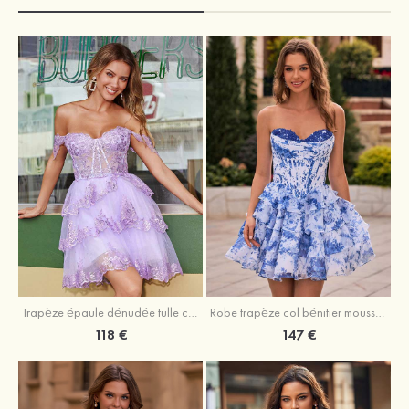
Trapèze épaule dénudée tulle courte/mini robe de fête de la rentrée avec paillettes
Robe trapèze col bénitier mousseline courte/mini robe de fête de la rentrée avec appliqué
118 €
147 €