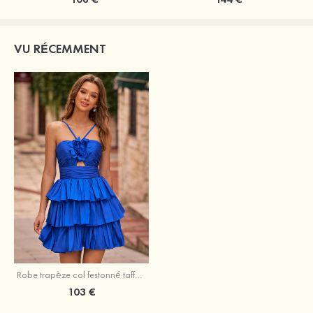
VU RÉCEMMENT
Robe trapèze col festonné taffetas courte/mini robe de fête de la rentrée
103 €