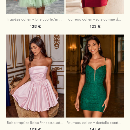
Trapèze col en v tulle courte/mini robe de fête de la rentrée avec perles
Fourreau col en v soie comme du satin courte/mini robe de fête de la rentrée avec paillettes
128 €
122 €
Robe trapèze Robe Princesse satin sans manches courte/mini robe de fête de la rentrée
Fourreau col en v dentelle courte/mini robe de fête de la rentré avec perles
108 €
144 €