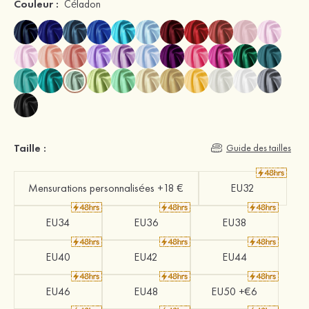
Couleur :
Céladon
Taille :
Guide des tailles
Mensurations personnalisées +18 €
EU32
EU34
EU36
EU38
EU40
EU42
EU44
EU46
EU48
EU50 +€6