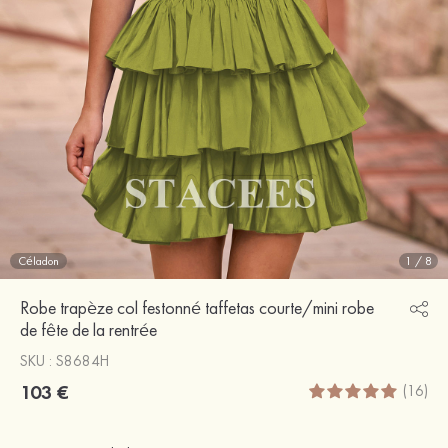
Céladon
1
/
8
Robe trapèze col festonné taffetas courte/mini robe
de fête de la rentrée
SKU : S8684H
103 €
(16)