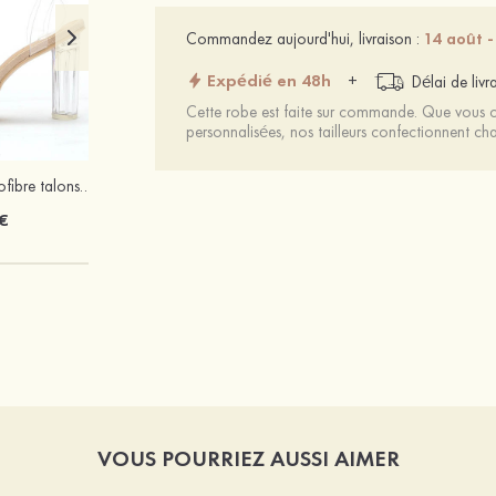
Commandez aujourd'hui, livraison :
14 août -
Expédié en 48h
+
Délai de livr
Cette robe est faite sur commande. Que vous ch
personnalisées, nos tailleurs confectionnent 
Femmes cuir microfibre talons à bout ouvert talon bottier fête et soirée bal occasion spéciale mariage chaussures
Élégant exquis argent S925 zircon boucles d'oreilles
€
22 €
VOUS POURRIEZ AUSSI AIMER