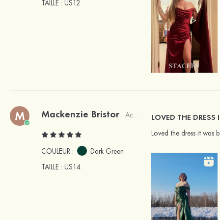
TAILLE
: US12
Mackenzie Bristor
M
Acheteur vérifié
LOVED THE DRESS 
Loved the dress it was b
COULEUR :
Dark Green
TAILLE
: US14