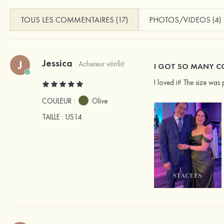
TOUS LES COMMENTAIRES (17)
PHOTOS/VIDEOS (4)
Jessica
J
Acheteur vérifié
I GOT SO MANY C
I loved it! The size was p
COULEUR :
Olive
TAILLE
: US14