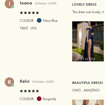
Ioana
I
Acheteur vérifié
LOVELY DRESS
The dress was lovely, it
COULEUR :
Navy Blue
TAILLE
: US6
Kelci
K
Acheteur vérifié
BEAUTIFUL DRESS!
OMG....AMAZING!
COULEUR :
Burgundy