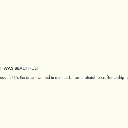
IT WAS BEAUTIFUL!
eautiful! It's the dress I wanted in my heart, from material to craftsmanship to