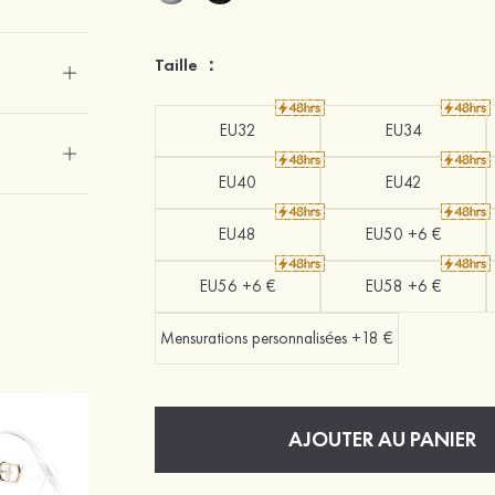
Taille ：
EU32
EU34
EU40
EU42
EU48
EU50 +6 €
EU56 +6 €
EU58 +6 €
Mensurations personnalisées +18 €
AJOUTER AU PANIER