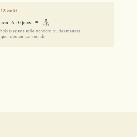
 18 août
=
aison : 6-10 jours
oisissiez une taille standard ou des mesures
chaque robe sur commande.
Attractif magnifique argent s925 zircon boucles d'oreilles
Mariée onirique polyester soutien-gorge
20 €
12 €