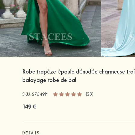
Robe trapèze épaule dénudée charmeuse tra
balayage robe de bal
(28)
SKU: S7649P
149 €
DÉTAILS