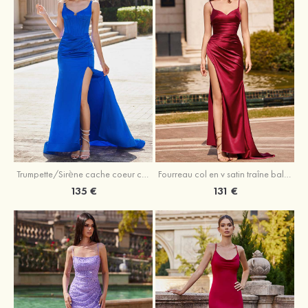
Trumpette/Sirène cache coeur charmeuse traîne balayage robe de bal
Fourreau col en v satin traîne balayage robe de bal
135 €
131 €