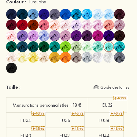
Couleur :
Turquoise
Taille :
Guide des tailles
Mensurations personnalisées +18 €
EU32
EU34
EU36
EU38
EU40
EU42
EU44