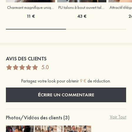
Charmant magnifique unique perle boucles d'oreilles
PU talons à bout ouvert talon stiletto outdoor fête et soirée bal occasion spéciale mariage chaussures
11 €
43 €
2
AVIS DES CLIENTS
5.0
Partagez votre look pour obtenir
9 €
de réduction.
ÉCRIRE UN COMMENTAIRE
Photos/Vidéos des clients (3)
Voir Tout