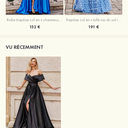
Robe trapèze col en v charmeuse traîne balayage robe de bal
Trapèze col en v tulle ras du sol robe de bal avec papillon
152 €
191 €
VU RÉCEMMENT