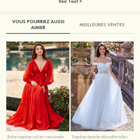
Voir Tout >
VOUS POURRIEZ AUSSI
MEILLEURES VENTES
AIMER
Robe trapèze col en v mousseline ras du sol robe de bal
Trapèze épaule dénudée tulle ras du sol robe de bal