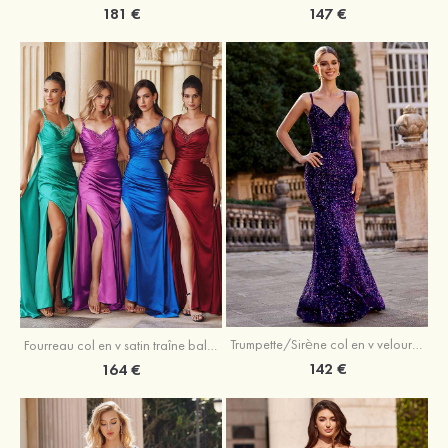
181 €
147 €
Trumpette/Sirène col en v velours paillettes traîne balayage robe de bal
Fourreau col en v satin traîne balayage robe de bal
142 €
164 €