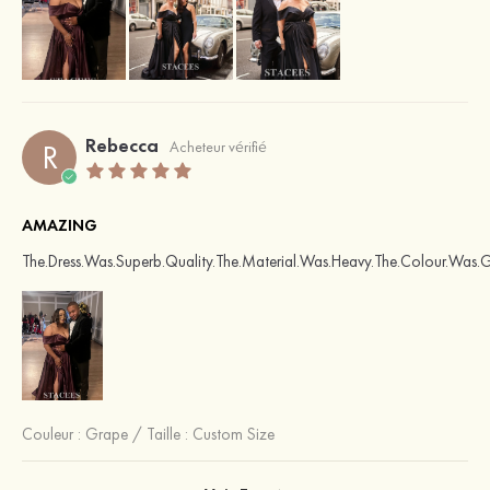
Rebecca
R
Acheteur vérifié
AMAZING
The.Dress.Was.Superb.Quality.The.Material.Was.Heavy.The.Colour.Was.Gor
Couleur :
Grape
/
Taille : Custom Size