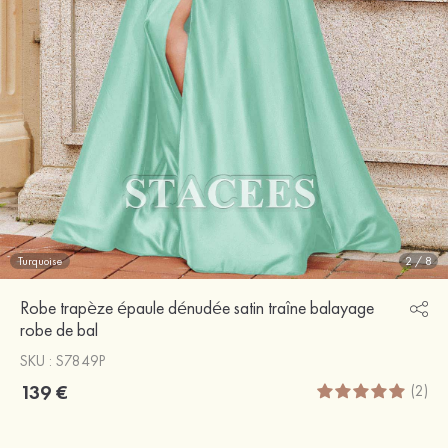
Turquoise
2
/
8
Robe trapèze épaule dénudée satin traîne balayage
robe de bal
SKU : S7849P
139 €
(2)