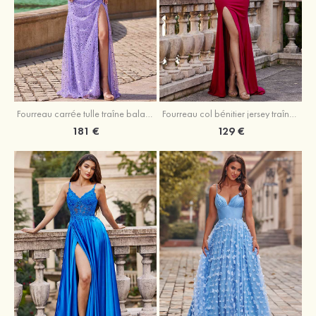
Fourreau carrée tulle traîne balayage robe de bal
Fourreau col bénitier jersey traîne balayage robe de bal
181 €
129 €