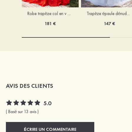
Robe trapèze col en v mousseline ras du sol robe de bal
Trapèze épaule dénudée tulle ras du sol robe de bal
181 €
147 €
AVIS DES CLIENTS
5.0
( Basé sur 13 avis )
ÉCRIRE UN COMMENTAIRE