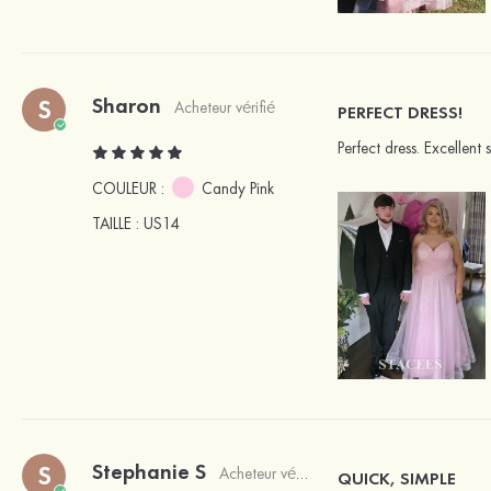
Sharon
S
Acheteur vérifié
PERFECT DRESS!
Perfect dress. Excellent 
COULEUR :
Candy Pink
TAILLE
: US14
Stephanie S
S
Acheteur vérifié
QUICK, SIMPLE