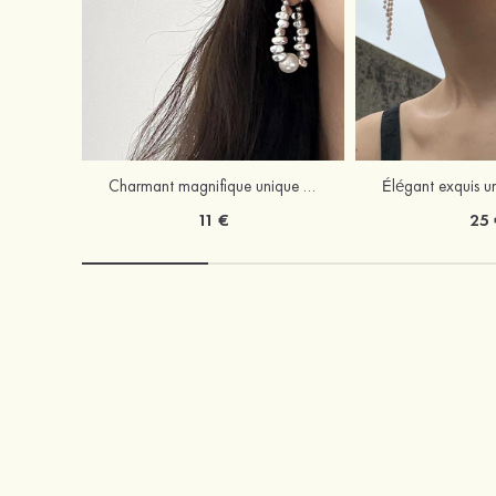
Charmant magnifique unique perle boucles d'oreilles
11 €
25 