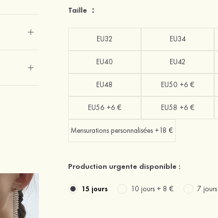
Taille ：
EU32
EU34
EU40
EU42
EU48
EU50 +6 €
EU56 +6 €
EU58 +6 €
Mensurations personnalisées +18 €
Production urgente disponible :
15 jours
10 jours +
8 €
7 jour