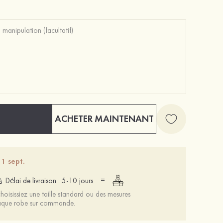
Classique Spandex Couvertures de Mamelon
15 €
ACHETER MAINTENANT
 1 sept.
=
Délai de livraison : 5-10 jours
oisissiez une taille standard ou des mesures
chaque robe sur commande.