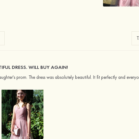
IFUL DRESS. WILL BUY AGAIN!
ughter's prom. The dress was absolutely beautiful. It fit perfectly and every