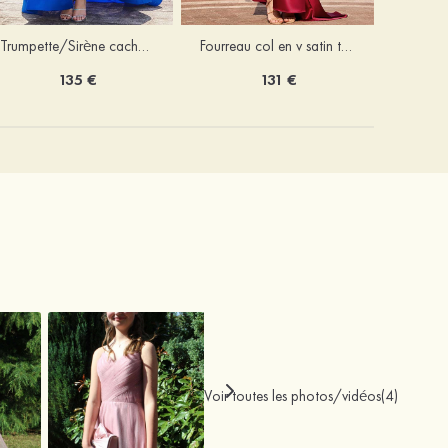
Trumpette/Sirène cache coeur charmeuse traîne balayage robe de bal
Fourreau col en v satin traîne balayage robe de bal
135 €
131 €
Voir toutes les photos/vidéos(4)