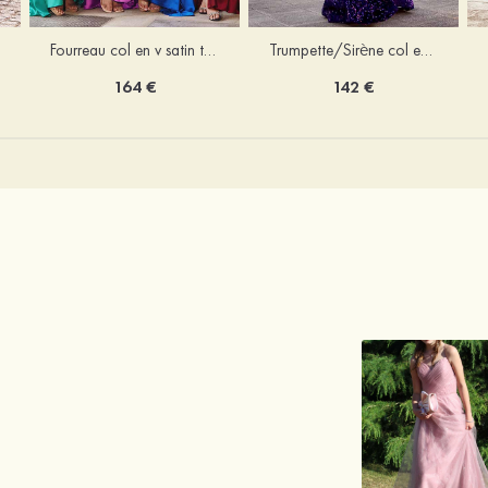
Trumpette/Sirène col en v velours paillettes traîne balayage robe de bal
Fourreau col en v satin traîne balayage robe de bal
142 €
164 €