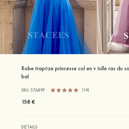
Robe trapèze princesse col en v tulle ras du s
bal
(14)
SKU: S7689P
158 €
DÉTAILS