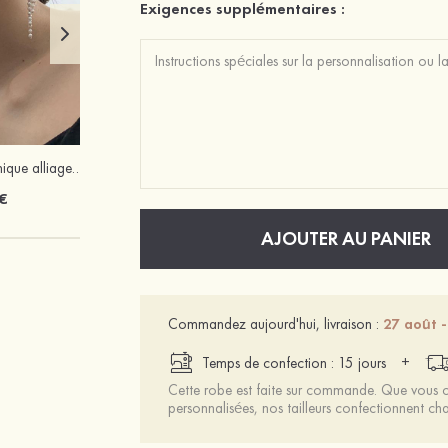
Exigences supplémentaires :
Élégant exquis unique alliage perle boucles d'oreilles
PU talons à bout ouvert talon stiletto outdoor fête et soirée bal occasion spéciale mariage chaussures
€
43 €
AJOUTER AU PANIER
Commandez aujourd'hui, livraison :
27 août -
+
Temps de confection : 15 jours
Cette robe est faite sur commande. Que vous ch
personnalisées, nos tailleurs confectionnent 