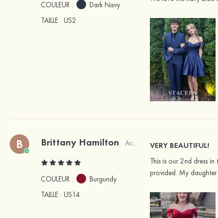
COULEUR :
Dark Navy
TAILLE
: US2
Brittany Hamilton
B
Acheteur vérifié
VERY BEAUTIFUL!
This is our 2nd dress i
provided. My daughter f
COULEUR :
Burgundy
TAILLE
: US14