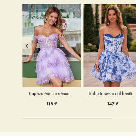
Trapèze épaule dénudée tulle courte/mini robe de fête de la rentrée avec paillettes
Robe trapèze col bénitier mousseline courte/mini robe de fête de la rentrée avec appliqué
118 €
147 €