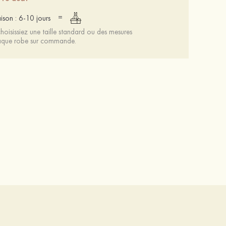
=
aison : 6-10 jours
oisissiez une taille standard ou des mesures
chaque robe sur commande.
Mariée onirique polyester soutien-gorge
12 €