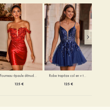
Fourreau épaule dénudée soie comme du satin courte/mini robe de fête de la rentrée
Robe trapèze col en v tulle courte/mini robe de fête de la rentrée avec poches paillettes
125 €
125 €