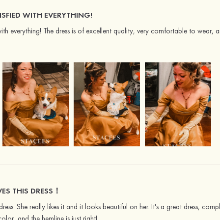
ISFIED WITH EVERYTHING!
with everything! The dress is of excellent quality, very comfortable to wear,
ES THIS DRESS！
ress. She really likes it and it looks beautiful on her. It's a great dress, com
lor, and the hemline is just right!