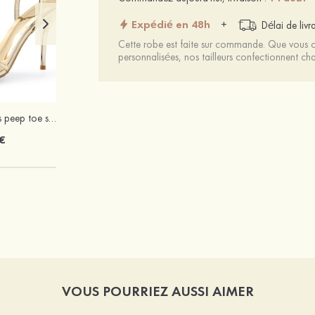
Expédié en 48h
+
Délai de livr
Cette robe est faite sur commande. Que vous ch
personnalisées, nos tailleurs confectionnent 
Femmes pu talons peep toe sandales talon stiletto chaussures d'extérieur avec boucle
Élégant unique argent s925 boucles d'oreilles avec perle
€
19 €
VOUS POURRIEZ AUSSI AIMER