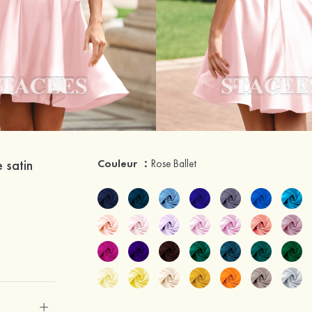
 satin
Couleur ：
Rose Ballet