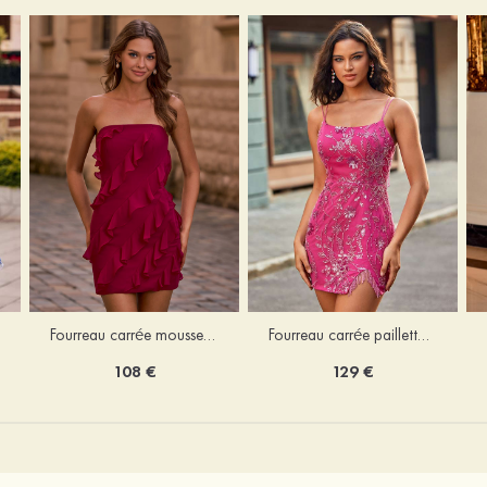
Fourreau carrée mousseline courte/mini robe de fête de la rentré avec volants
Fourreau carrée paillettes courte/mini robe de fête de la rentrée
108 €
129 €