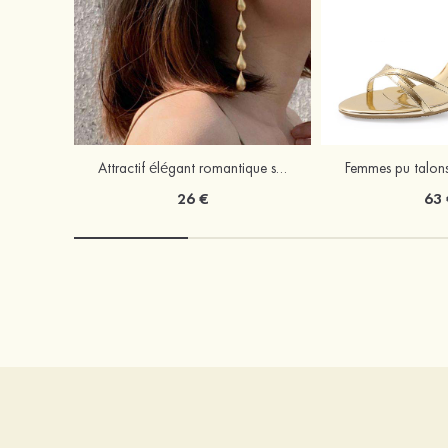
Attractif élégant romantique simple alliage boucles d'oreilles
26 €
63 