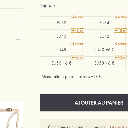
Taille ：
EU32
EU34
EU40
EU42
EU48
EU50 +6 €
EU56 +6 €
EU58 +6 €
Mensurations personnalisées +18 €
AJOUTER AU PANIER
Commandez aujourd'hui, livraison :
14 août -