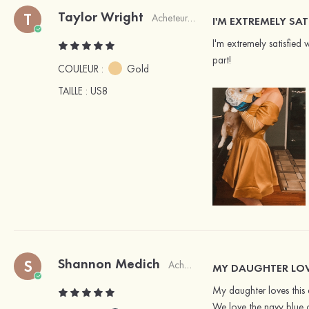
Taylor Wright
T
Acheteur vérifié
I'M EXTREMELY SAT
I'm extremely satisfied 
part!
COULEUR :
Gold
TAILLE
: US8
Shannon Medich
S
Acheteur vérifié
MY DAUGHTER LOV
My daughter loves this d
We love the navy blue co