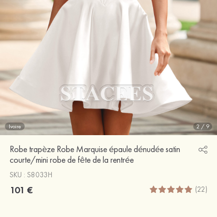
Ivoire
2
/
9
Robe trapèze Robe Marquise épaule dénudée satin
courte/mini robe de fête de la rentrée
SKU : S8033H
101 €
(22)