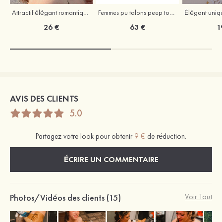
Attractif élégant romantique simple alliage boucles d'oreilles
Femmes pu talons peep toe sandales talon stiletto chaussures d'extérieur avec boucle
26 €
63 €
1
AVIS DES CLIENTS
5.0
Partagez votre look pour obtenir
9 €
de réduction.
ÉCRIRE UN COMMENTAIRE
Photos/Vidéos des clients (15)
Voir Tout