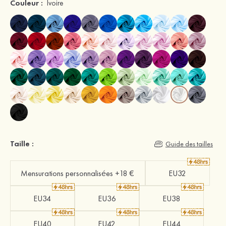
Couleur :
Ivoire
Taille :
Guide des tailles
Mensurations personnalisées +18 €
EU32
EU34
EU36
EU38
EU40
EU42
EU44