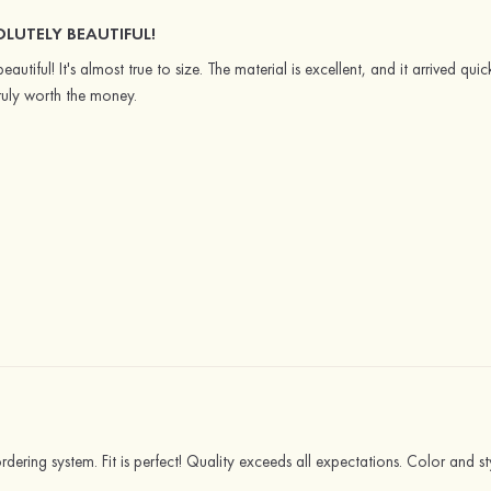
OLUTELY BEAUTIFUL!
 beautiful! It's almost true to size. The material is excellent, and it arrived 
 truly worth the money.
dering system. Fit is perfect! Quality exceeds all expectations. Color and styl