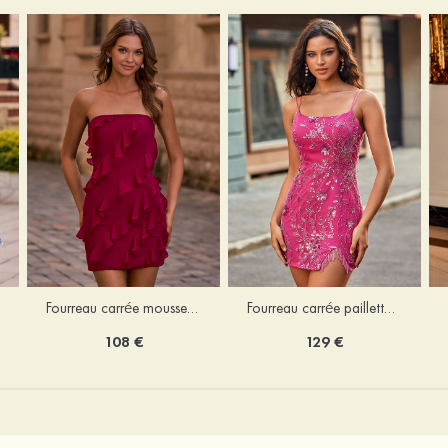
Fourreau carrée mousseline courte/mini robe de fête de la rentré avec volants
Fourreau carrée paillettes courte/mini robe de fête de la rentrée
108 €
129 €