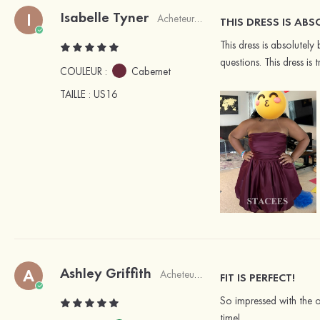
Isabelle Tyner
I
Acheteur vérifié
THIS DRESS IS ABS
This dress is absolutely
questions. This dress is
COULEUR :
Cabernet
TAILLE
: US16
Ashley Griffith
A
Acheteur vérifié
FIT IS PERFECT!
So impressed with the or
time!