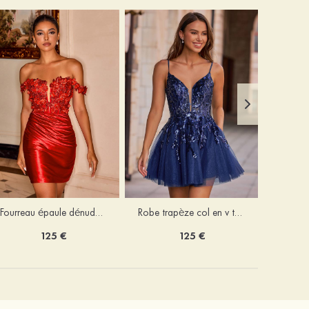
Fourreau épaule dénudée soie comme du satin courte/mini robe de fête de la rentrée
Robe trapèze col en v tulle courte/mini robe de fête de la rentrée avec poches paillettes
125 €
125 €