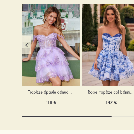
Trapèze épaule dénudée tulle courte/mini robe de fête de la rentrée avec paillettes
Robe trapèze col bénitier mousseline courte/mini robe de fête de la rentrée avec appliqué
118 €
147 €