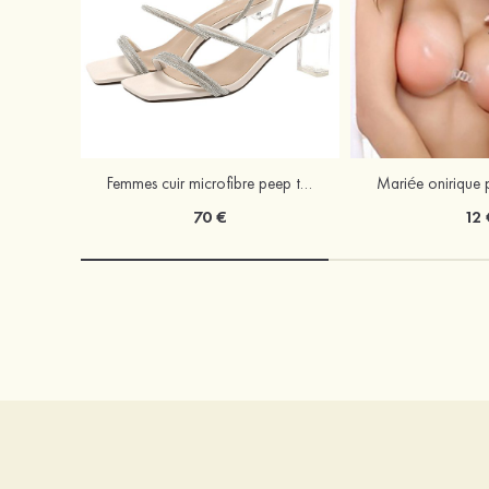
Femmes cuir microfibre peep toe sandales talon bottier chaussures d'extérieur avec cristal
70 €
12 