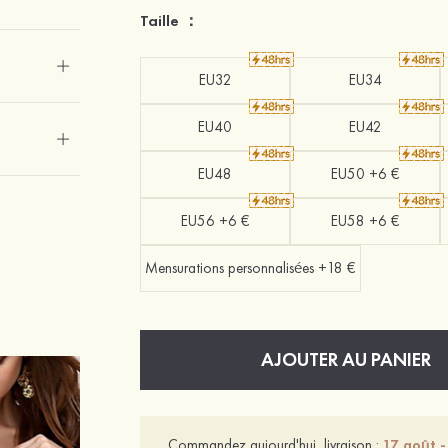
Taille ：
EU32
EU34
EU40
EU42
EU48
EU50 +6 €
EU56 +6 €
EU58 +6 €
Mensurations personnalisées +18 €
AJOUTER AU PANIER
Commandez aujourd'hui, livraison :
17 août -