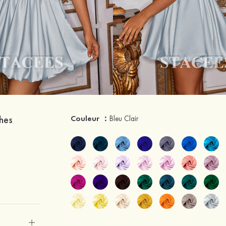
hes
Couleur ：
Bleu Clair