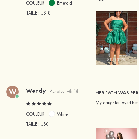
COULEUR :
Emerald
TAILLE
: US18
Wendy
W
Acheteur vérifié
HER 16TH WAS PER
My daughter loved her d
COULEUR :
White
TAILLE
: US0