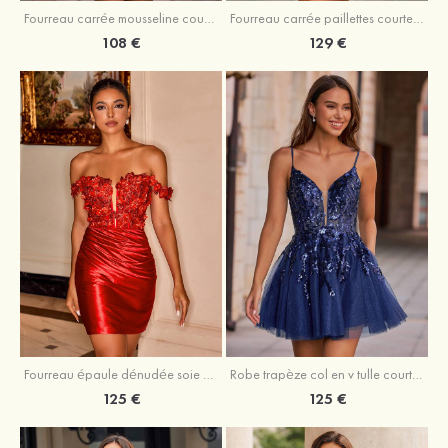
Fourreau carrée mousseline courte/mini robe de fête de la rentré avec volants
Fourreau carrée paillettes courte/mini robe de fête de la rentrée
108 €
129 €
Fourreau épaule dénudée soie comme du satin courte/mini robe de fête de la rentrée
Robe trapèze col en v tulle courte/mini robe de fête de la rentrée avec poches paillettes
125 €
125 €