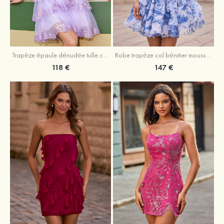
Trapèze épaule dénudée tulle courte/mini robe de fête de la rentrée avec paillettes
Robe trapèze col bénitier mousseline courte/mini robe de fête de la rentrée avec appliqué
118 €
147 €