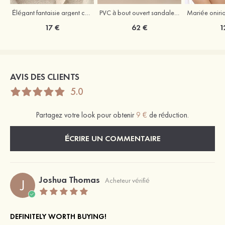
Élégant fantaisie argent colliers avec zircone cubique
PVC à bout ouvert sandaless talon bottier chaussures de mode
17 €
62 €
1
AVIS DES CLIENTS
5.0
Partagez votre look pour obtenir
9 €
de réduction.
ÉCRIRE UN COMMENTAIRE
Joshua Thomas
J
Acheteur vérifié
DEFINITELY WORTH BUYING!