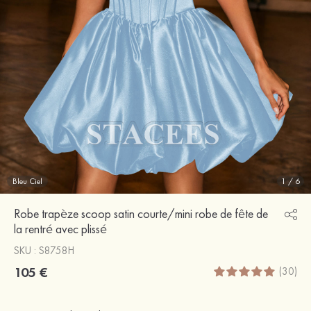
Bleu Ciel
1
/
6
Robe trapèze scoop satin courte/mini robe de fête de
la rentré avec plissé
SKU : S8758H
105 €
(30)