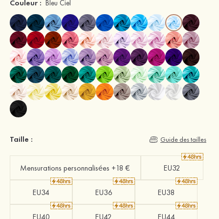
Couleur :
Bleu Ciel
Taille :
Guide des tailles
Mensurations personnalisées +18 €
EU32
EU34
EU36
EU38
EU40
EU42
EU44