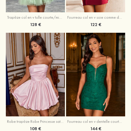
Trapèze col en v tulle courte/mini robe de fête de la rentrée avec perles
Fourreau col en v soie comme du satin courte/mini robe de fête de la rentrée avec paillettes
128 €
122 €
Robe trapèze Robe Princesse satin sans manches courte/mini robe de fête de la rentrée
Fourreau col en v dentelle courte/mini robe de fête de la rentré avec perles
108 €
144 €