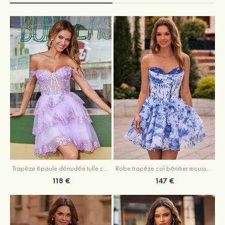
Trapèze épaule dénudée tulle courte/mini robe de fête de la rentrée avec paillettes
Robe trapèze col bénitier mousseline courte/mini robe de fête de la rentrée avec appliqué
118 €
147 €