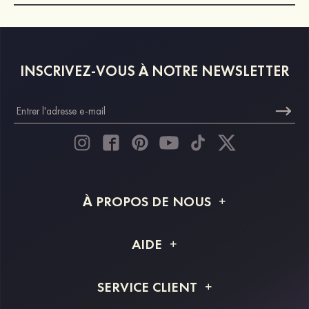
INSCRIVEZ-VOUS À NOTRE NEWSLETTER
À PROPOS DE NOUS
À propos de STACEES
AIDE
Livraison
FAQ
SERVICE CLIENT
Retour et remboursement