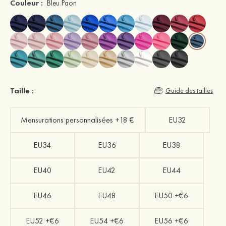
Couleur :
Bleu Paon
Taille :
Guide des tailles
Mensurations personnalisées +18 €
EU32
EU34
EU36
EU38
EU40
EU42
EU44
EU46
EU48
EU50 +€6
EU52 +€6
EU54 +€6
EU56 +€6