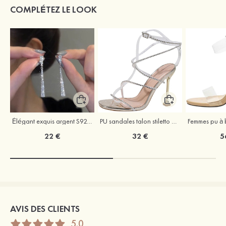
COMPLÉTEZ LE LOOK
Élégant exquis argent S925 zircon boucles d'oreilles
PU sandales talon stiletto outdoor chaussures de mode
22 €
32 €
5
AVIS DES CLIENTS
5.0