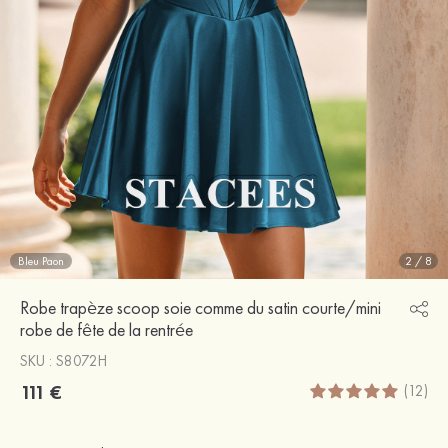
Bleu Paon
2
/
8
Robe trapèze scoop soie comme du satin courte/mini
robe de fête de la rentrée
SKU : S8072H
111 €
(12)