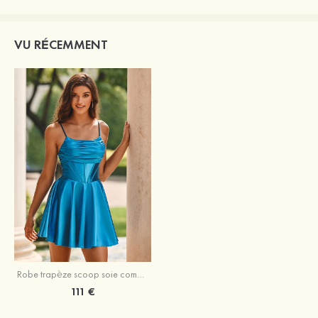
VU RÉCEMMENT
Robe trapèze scoop soie comme du satin courte/mini robe de fête de la rentrée
111 €