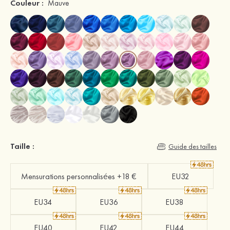
Couleur :
Mauve
Taille :
Guide des tailles
Mensurations personnalisées +18 €
EU32
EU34
EU36
EU38
EU40
EU42
EU44