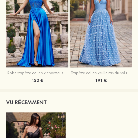
Robe trapèze col en v charmeuse traîne balayage robe de bal
Trapèze col en v tulle ras du sol robe de bal avec papillon
152 €
191 €
VU RÉCEMMENT