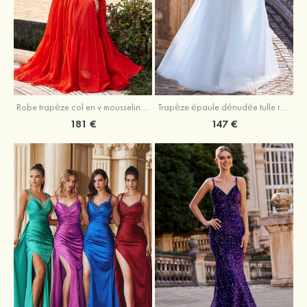
Robe trapèze col en v mousseline ras du sol robe de bal
Trapèze épaule dénudée tulle ras du sol robe de bal
181 €
147 €