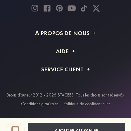
À PROPOS DE NOUS
À propos de STACEES
AIDE
Livraison
FAQ
SERVICE CLIENT
Retour et remboursement
Suivi de commande
Guide des tailles
Projet personnalisé
Contactez-nous
Droits d'auteur 2012 - 2026 STACEES. Tous les droits sont réservés.
Modes de paiement
Conditions générales
|
Politique de confidentialité
Klarna
Afterpay
Paypal
AJOUTER AU PANIER