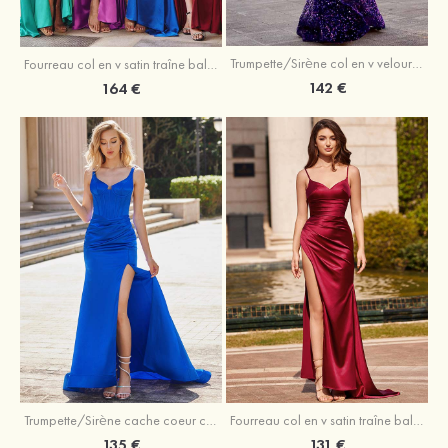
Trumpette/Sirène col en v velours paillettes traîne balayage robe de bal
Fourreau col en v satin traîne balayage robe de bal
142 €
164 €
Trumpette/Sirène cache coeur charmeuse traîne balayage robe de bal
Fourreau col en v satin traîne balayage robe de bal
135 €
131 €