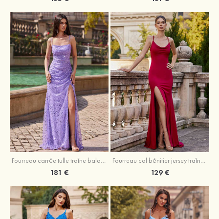
Fourreau carrée tulle traîne balayage robe de bal
Fourreau col bénitier jersey traîne balayage robe de bal
181 €
129 €