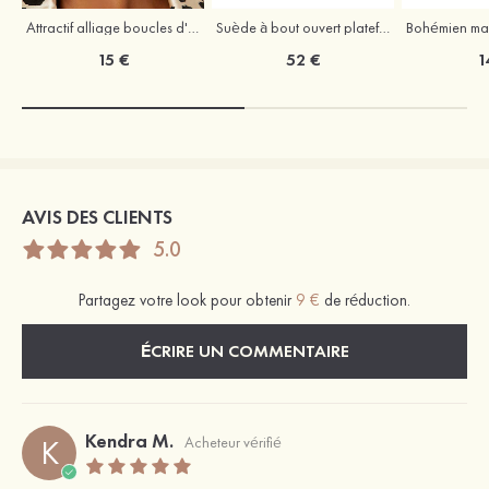
Attractif alliage boucles d'oreilles
Suède à bout ouvert plateforme sandales talon bottier remise du diplôme chaussures de mode
15 €
52 €
1
AVIS DES CLIENTS
5.0
Partagez votre look pour obtenir
9 €
de réduction.
ÉCRIRE UN COMMENTAIRE
Kendra M.
K
Acheteur vérifié