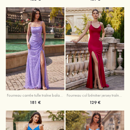
Fourreau carrée tulle traîne balayage robe de bal
Fourreau col bénitier jersey traîne balayage robe de bal
181 €
129 €