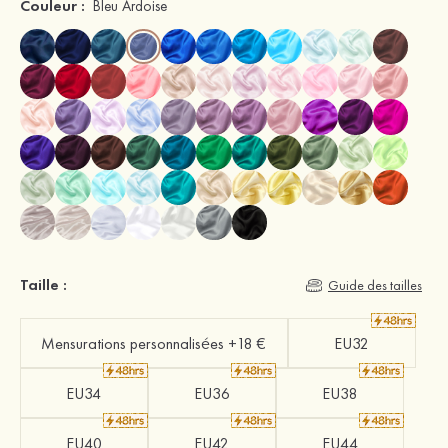
Couleur :
Bleu Ardoise
Taille :
Guide des tailles
Mensurations personnalisées +18 €
EU32
EU34
EU36
EU38
EU40
EU42
EU44