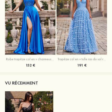
Robe trapèze col en v charmeuse traîne balayage robe de bal
Trapèze col en v tulle ras du sol robe de bal avec papillon
152 €
191 €
VU RÉCEMMENT