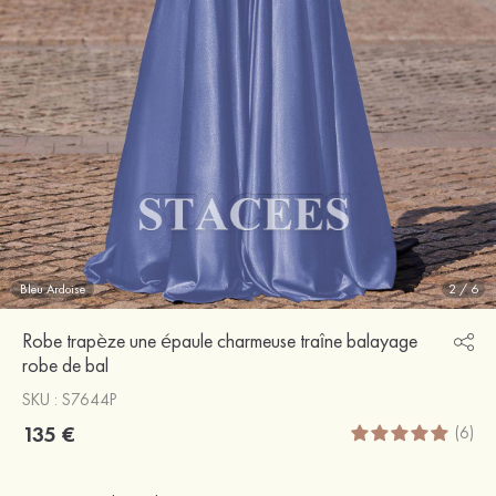
Bleu Ardoise
2
/
6
Robe trapèze une épaule charmeuse traîne balayage
robe de bal
SKU : S7644P
135 €
(6)