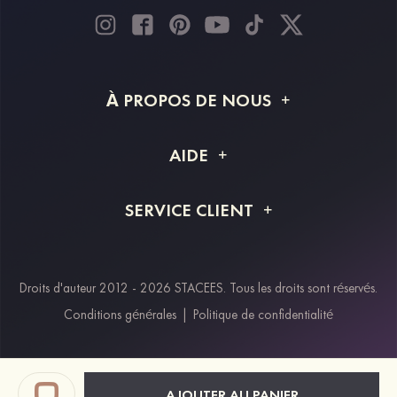
À PROPOS DE NOUS
À propos de STACEES
AIDE
Livraison
FAQ
SERVICE CLIENT
Retour et remboursement
Suivi de commande
Guide des tailles
Projet personnalisé
Contactez-nous
Droits d'auteur 2012 - 2026 STACEES. Tous les droits sont réservés.
Modes de paiement
Conditions générales
|
Politique de confidentialité
Klarna
Afterpay
Paypal
AJOUTER AU PANIER