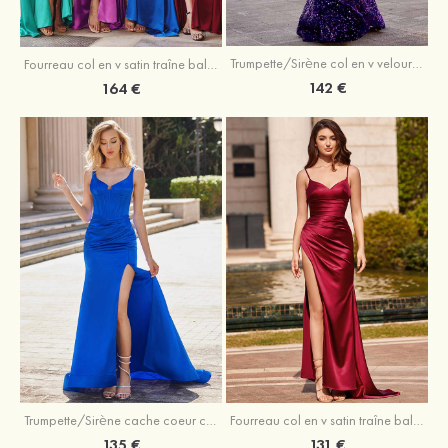
Trumpette/Sirène col en v velours paillettes traîne balayage robe de bal
Fourreau col en v satin traîne balayage robe de bal
142 €
164 €
Trumpette/Sirène cache coeur charmeuse traîne balayage robe de bal
Fourreau col en v satin traîne balayage robe de bal
135 €
131 €