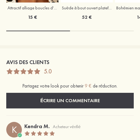
Attractif alliage boucles d'oreilles
Suède à bout ouvert plateforme sandales talon bottier remise du diplôme chaussures de mode
15 €
52 €
1
AVIS DES CLIENTS
5.0
Partagez votre look pour obtenir
9 €
de réduction.
ÉCRIRE UN COMMENTAIRE
Kendra M.
K
Acheteur vérifié