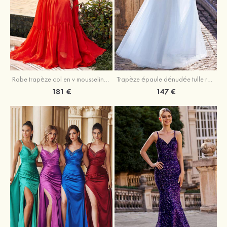
Robe trapèze col en v mousseline ras du sol robe de bal
Trapèze épaule dénudée tulle ras du sol robe de bal
181 €
147 €