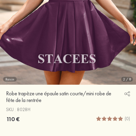
Raisin
2
/
8
Robe trapèze une épaule satin courte/mini robe de
fête de la rentrée
SKU : 8028H
110 €
(0)