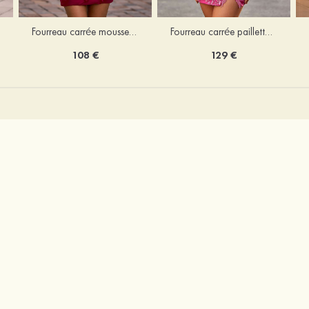
Fourreau carrée mousseline courte/mini robe de fête de la rentré avec volants
Fourreau carrée paillettes courte/mini robe de fête de la rentrée
108 €
129 €