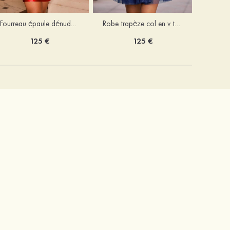
Fourreau épaule dénudée soie comme du satin courte/mini robe de fête de la rentrée
Robe trapèze col en v tulle courte/mini robe de fête de la rentrée avec poches paillettes
125 €
125 €