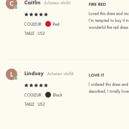
Caitlin
C
Acheteur vérifié
FIRE RED
Loved this dress and re
I’m tempted to buy it in
COULEUR :
Red
wonderful fire red dress
TAILLE
: US2
Lindsay
L
Acheteur vérifié
LOVE IT
I ordered this dress and
described, I totally love
COULEUR :
Black
TAILLE
: US2