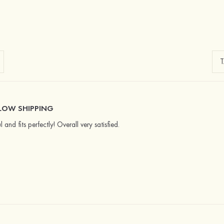
LOW SHIPPING
l and fits perfectly! Overall very satisfied.