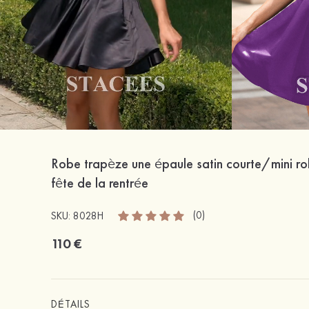
Robe trapèze une épaule satin courte/mini r
fête de la rentrée
(0)
SKU: 8028H
110 €
DÉTAILS