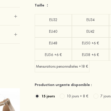
Taille ：
EU32
EU34
EU40
EU42
EU48
EU50 +6 €
EU56 +6 €
EU58 +6 €
Mensurations personnalisées +18 €
Production urgente disponible :
15 jours
10 jours +
8 €
7 jour