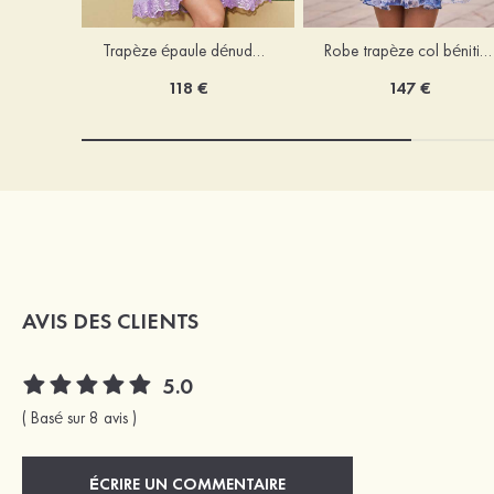
Trapèze épaule dénudée tulle courte/mini robe de fête de la rentrée avec paillettes
Robe trapèze col bénitier mousseline courte/mini robe de fête de la rentrée avec appliqué
118 €
147 €
AVIS DES CLIENTS
5.0
( Basé sur 8 avis )
ÉCRIRE UN COMMENTAIRE