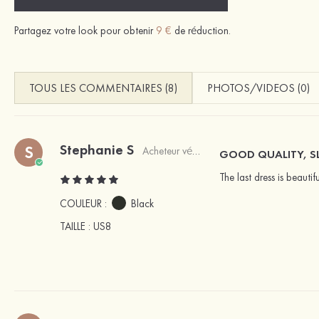
Partagez votre look pour obtenir
9 €
de réduction.
TOUS LES COMMENTAIRES (8)
PHOTOS/VIDEOS (0)
Stephanie S
S
Acheteur vérifié
GOOD QUALITY, S
The last dress is beautifu
COULEUR :
Black
TAILLE
: US8