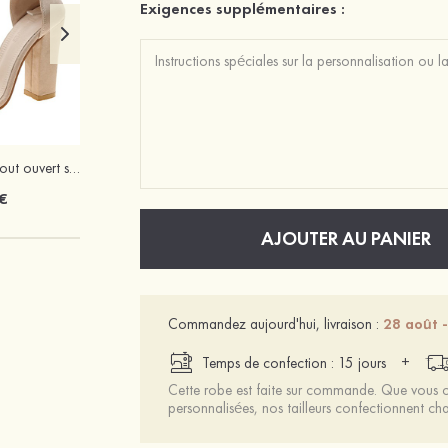
Exigences supplémentaires :
Suède talons à bout ouvert sandales talon bottier chaussures pour les soirées
Mariée onirique polyester soutien-gorge
€
12 €
AJOUTER AU PANIER
Commandez aujourd'hui, livraison :
28 août -
+
Temps de confection : 15 jours
Cette robe est faite sur commande. Que vous ch
personnalisées, nos tailleurs confectionnent 