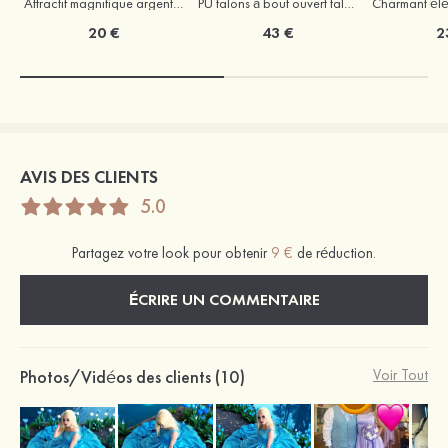
Attractif magnifique argent s925 zircon boucles d'oreilles
PU talons à bout ouvert talon stiletto outdoor fête et soirée bal occasion spéciale mariage chaussures
20 €
43 €
2
AVIS DES CLIENTS
5.0
Partagez votre look pour obtenir
9 €
de réduction.
ÉCRIRE UN COMMENTAIRE
Photos/Vidéos des clients (10)
Voir Tout