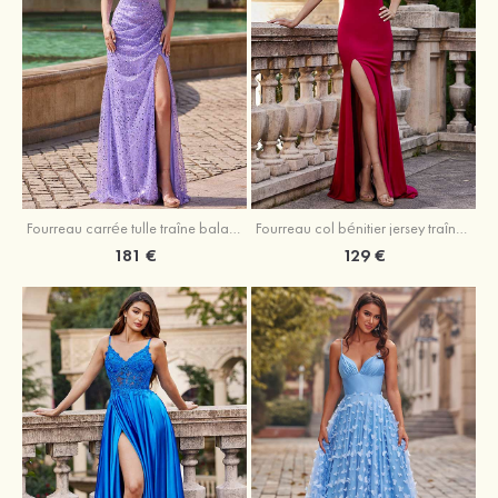
Fourreau carrée tulle traîne balayage robe de bal
Fourreau col bénitier jersey traîne balayage robe de bal
181 €
129 €