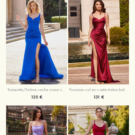
Trumpette/Sirène cache coeur charmeuse traîne balayage robe de bal
Fourreau col en v satin traîne balayage robe de bal
135 €
131 €