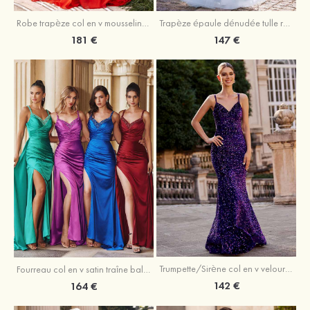
Robe trapèze col en v mousseline ras du sol robe de bal
Trapèze épaule dénudée tulle ras du sol robe de bal
181 €
147 €
Trumpette/Sirène col en v velours paillettes traîne balayage robe de bal
Fourreau col en v satin traîne balayage robe de bal
142 €
164 €