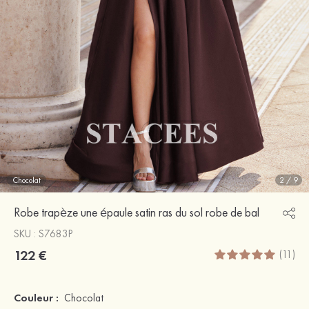
Chocolat
2
/
9
Robe trapèze une épaule satin ras du sol robe de bal
SKU : S7683P
122 €
(11)
Couleur :
Chocolat