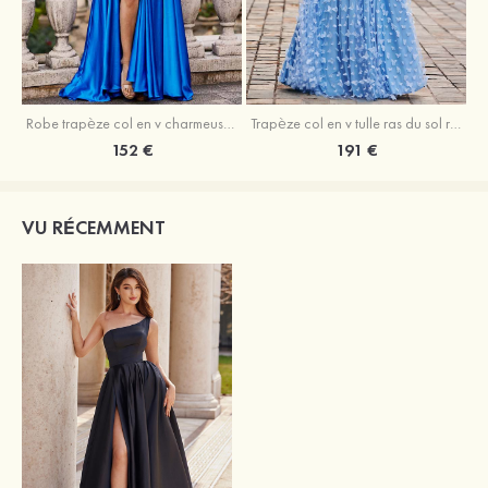
Robe trapèze col en v charmeuse traîne balayage robe de bal
Trapèze col en v tulle ras du sol robe de bal avec papillon
152 €
191 €
VU RÉCEMMENT