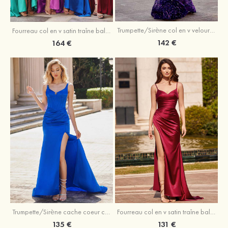
Trumpette/Sirène col en v velours paillettes traîne balayage robe de bal
Fourreau col en v satin traîne balayage robe de bal
142 €
164 €
Trumpette/Sirène cache coeur charmeuse traîne balayage robe de bal
Fourreau col en v satin traîne balayage robe de bal
135 €
131 €