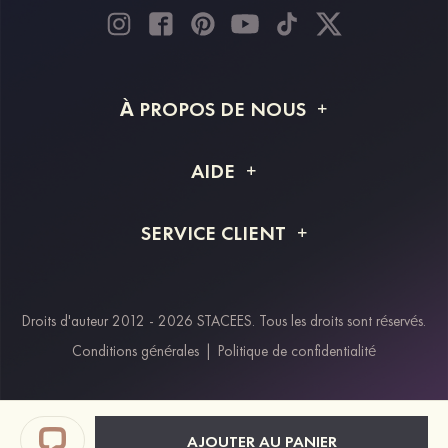
À PROPOS DE NOUS
À propos de STACEES
AIDE
Livraison
FAQ
SERVICE CLIENT
Retour et remboursement
Suivi de commande
Guide des tailles
Projet personnalisé
Contactez-nous
Droits d'auteur 2012 - 2026 STACEES. Tous les droits sont réservés.
Modes de paiement
Conditions générales
|
Politique de confidentialité
Klarna
Afterpay
Paypal
AJOUTER AU PANIER