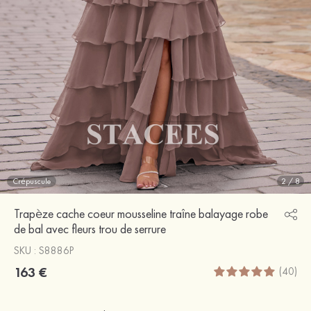
Crépuscule
2
/
8
Trapèze cache coeur mousseline traîne balayage robe
de bal avec fleurs trou de serrure
SKU : S8886P
163 €
(40)