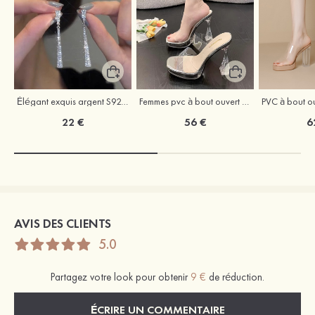
Élégant exquis argent S925 zircon boucles d'oreilles
Femmes pvc à bout ouvert sandales talon bottie chaussures de mode
22 €
56 €
6
AVIS DES CLIENTS
5.0
Partagez votre look pour obtenir
9 €
de réduction.
ÉCRIRE UN COMMENTAIRE