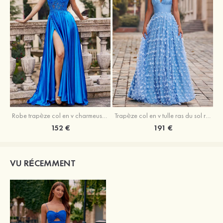
Robe trapèze col en v charmeuse traîne balayage robe de bal
Trapèze col en v tulle ras du sol robe de bal avec papillon
152 €
191 €
VU RÉCEMMENT