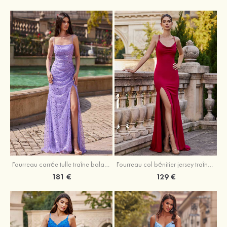
Fourreau carrée tulle traîne balayage robe de bal
Fourreau col bénitier jersey traîne balayage robe de bal
181 €
129 €