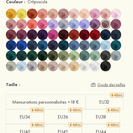
Couleur :
Crépuscule
Taille :
Guide des tailles
Mensurations personnalisées +18 €
EU32
EU34
EU36
EU38
EU40
EU42
EU44