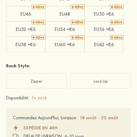
EU46
EU48
EU50 +€6
EU52 +€6
EU54 +€6
EU56 +€6
EU58 +€6
EU60 +€6
EU62 +€6
Back Style:
Zipper
Lace Up
Disponibilité :
En stock
18 août - 22 août
Commandez Aujourd'hui, Livraison :
EXPÉDIÉ EN 48H
DÉLAI DE LIVRAISON :
6-10 jours