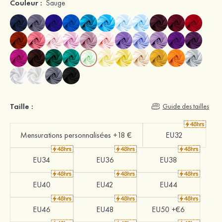
Couleur :
Sauge
Taille :
Guide des tailles
Mensurations personnalisées +18 €
EU32
EU34
EU36
EU38
EU40
EU42
EU44
EU46
EU48
EU50 +€6