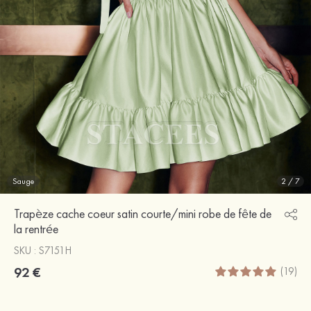
Sauge
2
/
7
Trapèze cache coeur satin courte/mini robe de fête de
la rentrée
SKU : S7151H
92 €
(19)