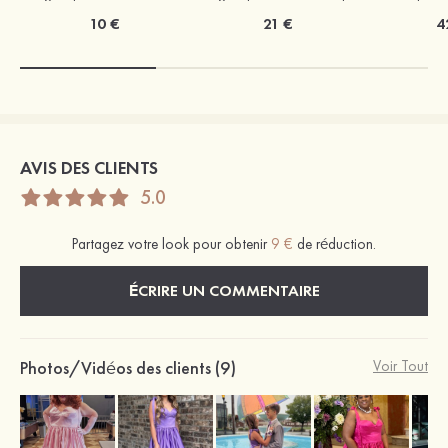
10 €
21 €
4
AVIS DES CLIENTS
5.0
Partagez votre look pour obtenir
9 €
de réduction.
ÉCRIRE UN COMMENTAIRE
Photos/Vidéos des clients (9)
Voir Tout