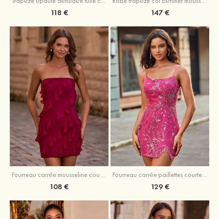
Trapèze épaule dénudée tulle courte/mini robe de fête de la rentrée avec paillettes
Robe trapèze col bénitier mousseline courte/mini robe de fête de la rentrée avec appliqué
118 €
147 €
Fourreau carrée mousseline courte/mini robe de fête de la rentré avec volants
Fourreau carrée paillettes courte/mini robe de fête de la rentrée
108 €
129 €