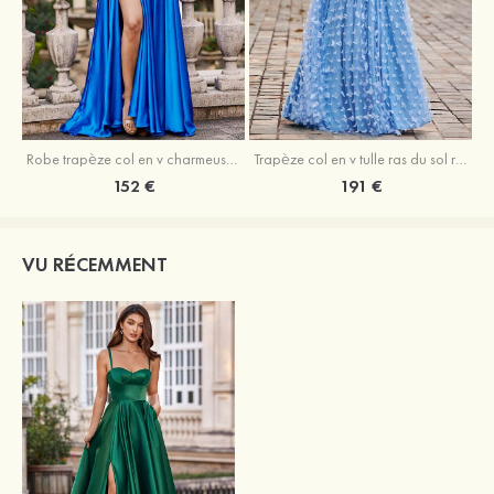
Robe trapèze col en v charmeuse traîne balayage robe de bal
Trapèze col en v tulle ras du sol robe de bal avec papillon
152 €
191 €
VU RÉCEMMENT