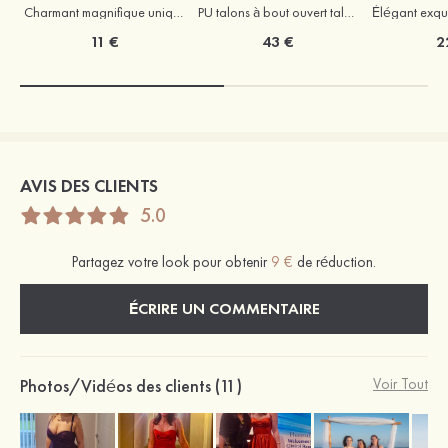
Charmant magnifique unique perle boucles d'oreilles
PU talons à bout ouvert talon stiletto outdoor fête et soirée bal occasion spéciale mariage chaussures
11 €
43 €
2
AVIS DES CLIENTS
5.0
Partagez votre look pour obtenir
9 €
de réduction.
ÉCRIRE UN COMMENTAIRE
Photos/Vidéos des clients (11)
Voir Tout