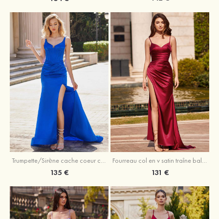
Trumpette/Sirène cache coeur charmeuse traîne balayage robe de bal
Fourreau col en v satin traîne balayage robe de bal
135 €
131 €