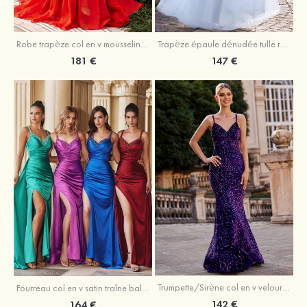
Robe trapèze col en v mousseline ras du sol robe de bal
Trapèze épaule dénudée tulle ras du sol robe de bal
181 €
147 €
Trumpette/Sirène col en v velours paillettes traîne balayage robe de bal
Fourreau col en v satin traîne balayage robe de bal
142 €
164 €