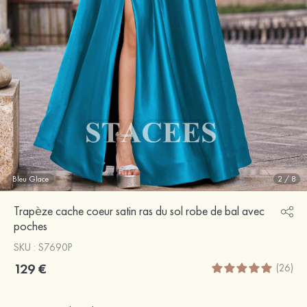
Bleu Glace
2
/
8
Trapèze cache coeur satin ras du sol robe de bal avec
poches
SKU : S7690P
129 €
(26)