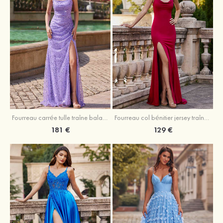
Fourreau carrée tulle traîne balayage robe de bal
Fourreau col bénitier jersey traîne balayage robe de bal
181 €
129 €