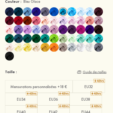
Couleur :
Bleu Glace
Taille :
Guide des tailles
Mensurations personnalisées +18 €
EU32
EU34
EU36
EU38
EU40
EU42
EU44