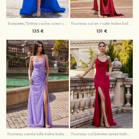
Trumpette/Sirène cache coeur charmeuse traîne balayage robe de bal
Fourreau col en v satin traîne balayage robe de bal
135 €
131 €
Fourreau carrée tulle traîne balayage robe de bal
Fourreau col bénitier jersey traîne balayage robe de bal