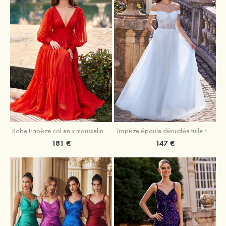
Robe trapèze col en v mousseline ras du sol robe de bal
Trapèze épaule dénudée tulle ras du sol robe de bal
181 €
147 €