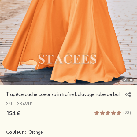
Orange
2
/
8
Trapèze cache coeur satin traîne balayage robe de bal
SKU : S8491P
154 €
(23)
Couleur :
Orange