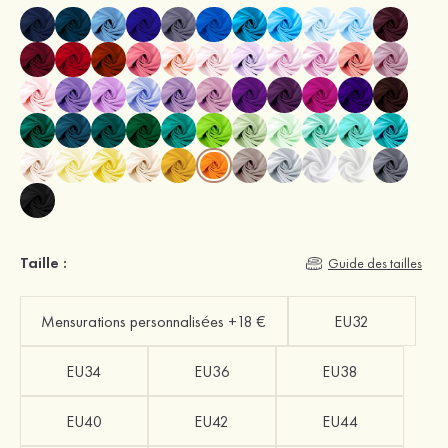
Taille :
Guide des tailles
Mensurations personnalisées +18 €
EU32
EU34
EU36
EU38
EU40
EU42
EU44