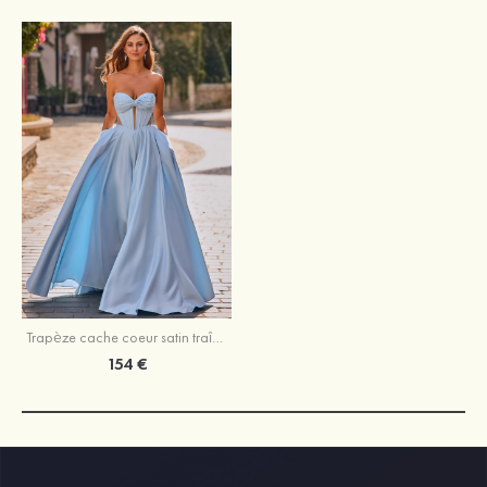
Trapèze cache coeur satin traîne balayage robe de bal
154 €