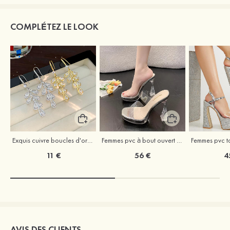
COMPLÉTEZ LE LOOK
Exquis cuivre boucles d'oreilles avec strass
Femmes pvc à bout ouvert sandales talon bottie chaussures de mode
11 €
56 €
4
AVIS DES CLIENTS