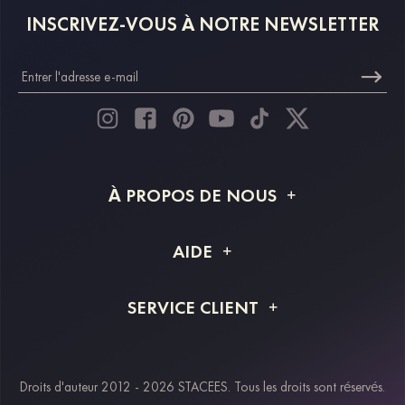
INSCRIVEZ-VOUS À NOTRE NEWSLETTER
À PROPOS DE NOUS
À propos de STACEES
AIDE
Livraison
FAQ
SERVICE CLIENT
Retour et remboursement
Suivi de commande
Guide des tailles
Projet personnalisé
Contactez-nous
Droits d'auteur 2012 - 2026 STACEES. Tous les droits sont réservés.
Modes de paiement