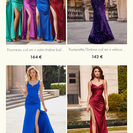
Trumpette/Sirène col en v velours paillettes traîne balayage robe de bal
Fourreau col en v satin traîne balayage robe de bal
142 €
164 €