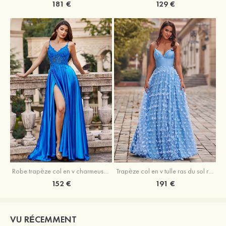
181 €
129 €
Robe trapèze col en v charmeuse traîne balayage robe de bal
Trapèze col en v tulle ras du sol robe de bal avec papillon
152 €
191 €
VU RÉCEMMENT