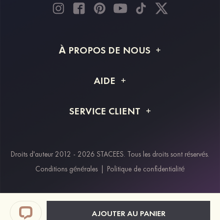
À PROPOS DE NOUS
À propos de STACEES
AIDE
Livraison
FAQ
SERVICE CLIENT
Retour et remboursement
Suivi de commande
Guide des tailles
Projet personnalisé
Contactez-nous
Droits d'auteur 2012 - 2026 STACEES. Tous les droits sont réservés.
Modes de paiement
Conditions générales
|
Politique de confidentialité
Klarna
Afterpay
Paypal
AJOUTER AU PANIER
Réductions étudiants & travailleurs essentiels