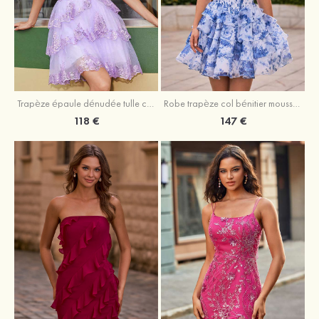
Trapèze épaule dénudée tulle courte/mini robe de fête de la rentrée avec paillettes
Robe trapèze col bénitier mousseline courte/mini robe de fête de la rentrée avec appliqué
118 €
147 €