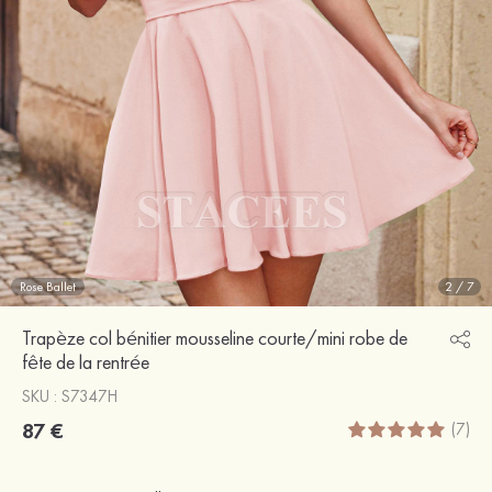
Rose Ballet
2
/
7
Trapèze col bénitier mousseline courte/mini robe de
fête de la rentrée
SKU : S7347H
87 €
(7)