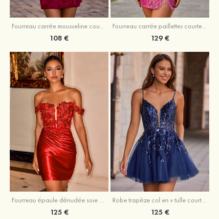
Fourreau carrée mousseline courte/mini robe de fête de la rentré avec volants
Fourreau carrée paillettes courte/mini robe de fête de la rentrée
108 €
129 €
Fourreau épaule dénudée soie comme du satin courte/mini robe de fête de la rentrée
Robe trapèze col en v tulle courte/mini robe de fête de la rentrée avec poches paillettes
125 €
125 €