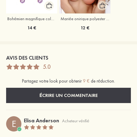
Bohémien magnifique coloré strass boucles d'oreilles
Mariée onirique polyester soutien-gorge
14 €
12 €
AVIS DES CLIENTS
5.0
Partagez votre look pour obtenir
9 €
de réduction.
ÉCRIRE UN COMMENTAIRE
Elisa Anderson
E
Acheteur vérifié