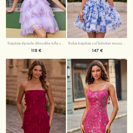
Trapèze épaule dénudée tulle courte/mini robe de fête de la rentrée avec paillettes
Robe trapèze col bénitier mousseline courte/mini robe de fête de la rentrée avec appliqué
118 €
147 €