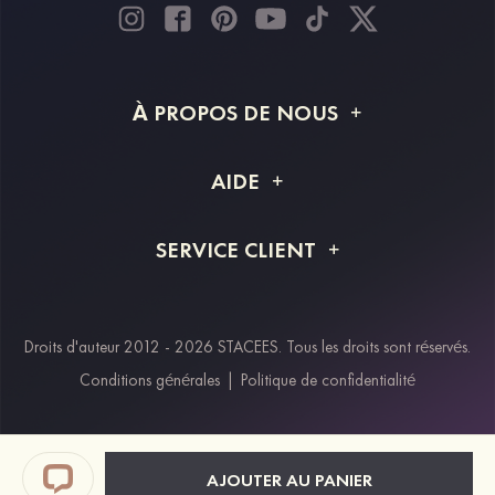
À PROPOS DE NOUS
À propos de STACEES
AIDE
Livraison
FAQ
SERVICE CLIENT
Retour et remboursement
Suivi de commande
Guide des tailles
Projet personnalisé
Contactez-nous
Droits d'auteur 2012 - 2026 STACEES. Tous les droits sont réservés.
Modes de paiement
Conditions générales
|
Politique de confidentialité
Klarna
Afterpay
Paypal
AJOUTER AU PANIER
Réductions étudiants & travailleurs essentiels