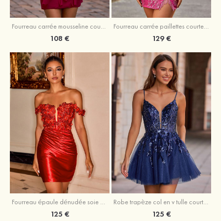
Fourreau carrée mousseline courte/mini robe de fête de la rentré avec volants
Fourreau carrée paillettes courte/mini robe de fête de la rentrée
108 €
129 €
Fourreau épaule dénudée soie comme du satin courte/mini robe de fête de la rentrée
Robe trapèze col en v tulle courte/mini robe de fête de la rentrée avec poches paillettes
125 €
125 €