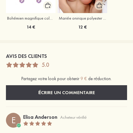
Bohémien magnifique coloré strass boucles d'oreilles
Mariée onirique polyester soutien-gorge
14 €
12 €
AVIS DES CLIENTS
5.0
Partagez votre look pour obtenir
9 €
de réduction.
ÉCRIRE UN COMMENTAIRE
Elisa Anderson
E
Acheteur vérifié