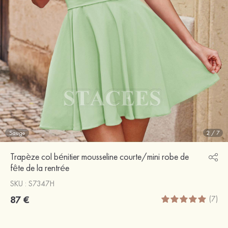
Sauge
2
/
7
Trapèze col bénitier mousseline courte/mini robe de
fête de la rentrée
SKU : S7347H
87 €
(7)