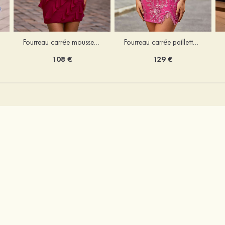
Fourreau carrée mousseline courte/mini robe de fête de la rentré avec volants
Fourreau carrée paillettes courte/mini robe de fête de la rentrée
108 €
129 €