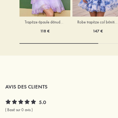
Trapèze épaule dénudée tulle courte/mini robe de fête de la rentrée avec paillettes
Robe trapèze col bénitier mousseline courte/mini robe de fête de la rentrée avec appliqué
118 €
147 €
AVIS DES CLIENTS
5.0
( Basé sur 0 avis )