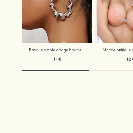
Basique simple alliage boucles d'oreilles
11 €
12 