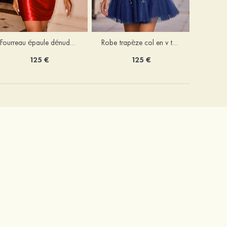
Fourreau épaule dénudée soie comme du satin courte/mini robe de fête de la rentrée
Robe trapèze col en v tulle courte/mini robe de fête de la rentrée avec poches paillettes
125 €
125 €