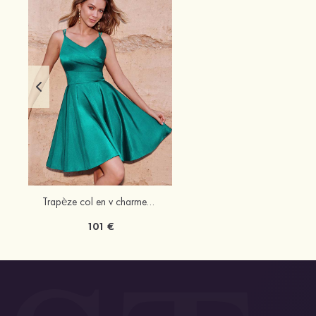
Trapèze col en v charmeuse courte/mini robe de fête de la rentrée avec plissé
101 €