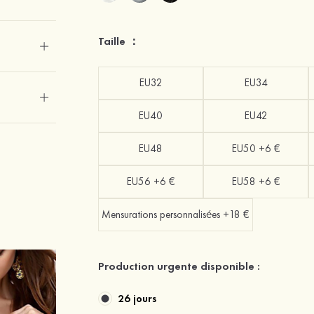
Taille ：
EU32
EU34
EU40
EU42
EU48
EU50 +6 €
EU56 +6 €
EU58 +6 €
Mensurations personnalisées +18 €
Production urgente disponible :
26 jours