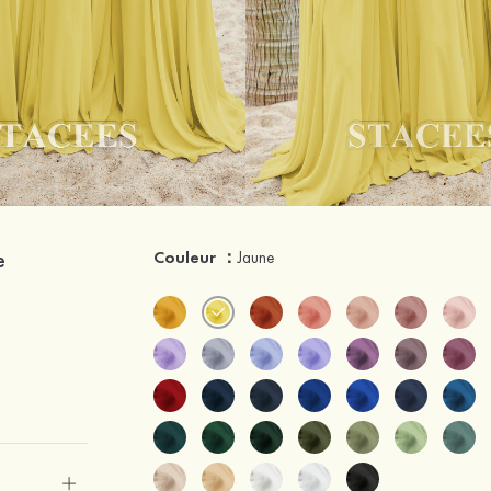
e
Couleur ：
Jaune