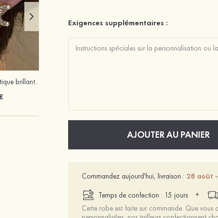
Exigences supplémentaires :
Charmant romantique brillant zircon boucles d'oreilles
Charmant élégant exquis argent s925 boucles d'oreilles
€
23 €
AJOUTER AU PANIER
Commandez aujourd'hui, livraison :
28 août -
+
Temps de confection : 15 jours
Cette robe est faite sur commande. Que vous ch
personnalisées, nos tailleurs confectionnent 