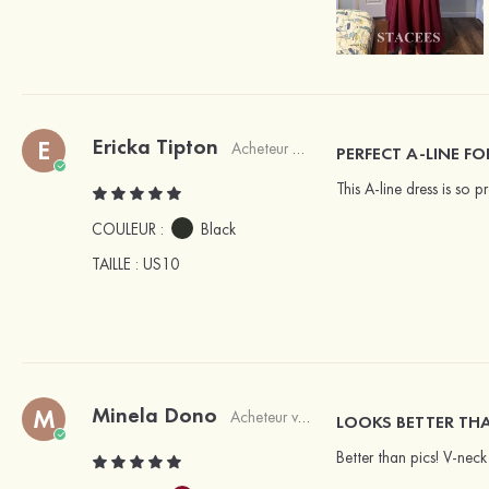
Ericka Tipton
E
Acheteur vérifié
PERFECT A-LINE F
This A-line dress is so pr
COULEUR :
Black
TAILLE
: US10
Minela Dono
M
Acheteur vérifié
LOOKS BETTER TH
Better than pics! V-neck i