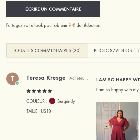
ÉCRIRE UN COMMENTAIRE
Partagez votre look pour obtenir
9 €
de réduction.
TOUS LES COMMENTAIRES (20)
PHOTOS/VIDEOS (1)
Teresa Kresge
T
Acheteur vérifié
I AM SO HAPPY WI
I am so happy with my d
COULEUR :
Burgundy
TAILLE
: US18