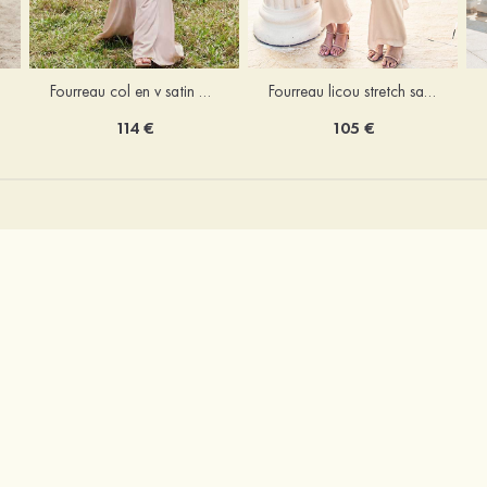
Fourreau licou stretch satin longueur cheville robe de demoiselle d'honneur
Fourreau col en v satin extensible ras du sol robe de demoiselle d'honneur
105 €
114 €