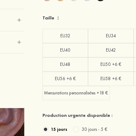
Taille ：
EU32
EU34
EU40
EU42
EU48
EU50 +6 €
EU56 +6 €
EU58 +6 €
Mensurations personnalisées +18 €
Production urgente disponible :
15 jours
30 jours -
5 €