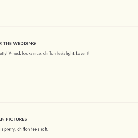
OR THE WEDDING
etty! V-neck looks nice, chiffon feels light. Love it!
AN PICTURES
s pretty, chiffon feels soft.