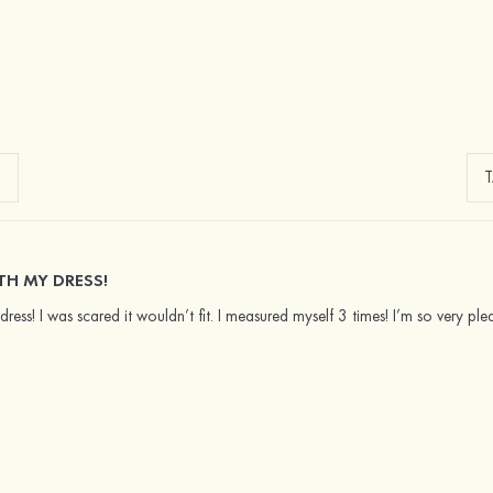
TH MY DRESS!
ress! I was scared it wouldn’t fit. I measured myself 3 times! I’m so very p