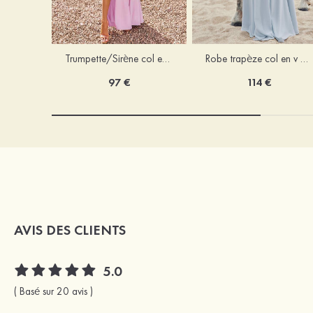
Trumpette/Sirène col en v jersey ras du sol robe de demoiselle d'honneur
Robe trapèze col en v mousseline ras du sol robe de demoiselle d'honneur
97 €
114 €
AVIS DES CLIENTS
5.0
( Basé sur 20 avis )