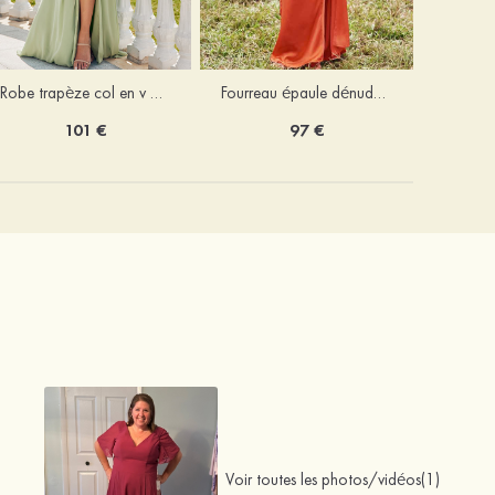
Robe trapèze col en v mousseline ras du sol robe de demoiselle d'honneur
Fourreau épaule dénudée satin extensible ras du sol robe de demoiselle d'honneur
101 €
97 €
Voir toutes les photos/vidéos(1)