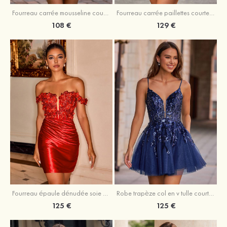
Fourreau carrée mousseline courte/mini robe de fête de la rentré avec volants
Fourreau carrée paillettes courte/mini robe de fête de la rentrée
108 €
129 €
Fourreau épaule dénudée soie comme du satin courte/mini robe de fête de la rentrée
Robe trapèze col en v tulle courte/mini robe de fête de la rentrée avec poches paillettes
125 €
125 €