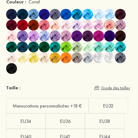
Couleur :
Corail
Taille :
Guide des tailles
Mensurations personnalisées +18 €
EU32
EU34
EU36
EU38
EU40
EU42
EU44