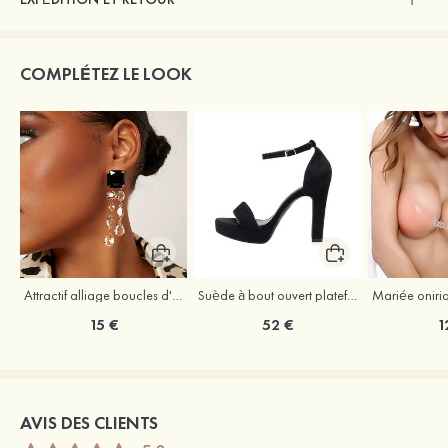
COMPLÉTEZ LE LOOK
Attractif alliage boucles d'oreilles
Suède à bout ouvert plateforme sandales talon bottier remise du diplôme chaussures de mode
15 €
52 €
1
AVIS DES CLIENTS