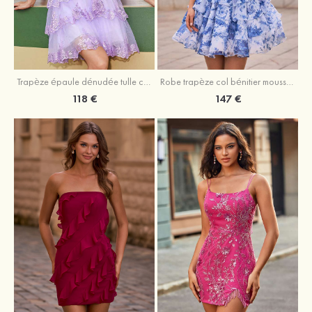
Trapèze épaule dénudée tulle courte/mini robe de fête de la rentrée avec paillettes
Robe trapèze col bénitier mousseline courte/mini robe de fête de la rentrée avec appliqué
118 €
147 €