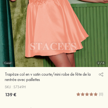
Corail
2
/
6
Trapèze col en v satin courte/mini robe de fête de la
rentrée avec paillettes
SKU : S7349H
139 €
(0)