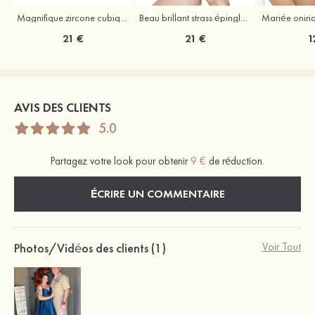
Magnifique zircone cubique strass boucles d'oreilles
Beau brillant strass épingles à cheveux coiffe
21 €
21 €
1
AVIS DES CLIENTS
5.0
Partagez votre look pour obtenir
9 €
de réduction.
ÉCRIRE UN COMMENTAIRE
Photos/Vidéos des clients (1)
Voir Tout