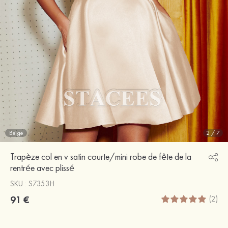
Beige
2
/
7
Trapèze col en v satin courte/mini robe de fête de la
rentrée avec plissé
SKU : S7353H
91 €
(2)