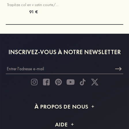
Trapèze col en v satin courte/mini robe de fête de la rentrée avec plissé
91 €
INSCRIVEZ-VOUS À NOTRE NEWSLETTER
À PROPOS DE NOUS
À propos de STACEES
AIDE
Livraison