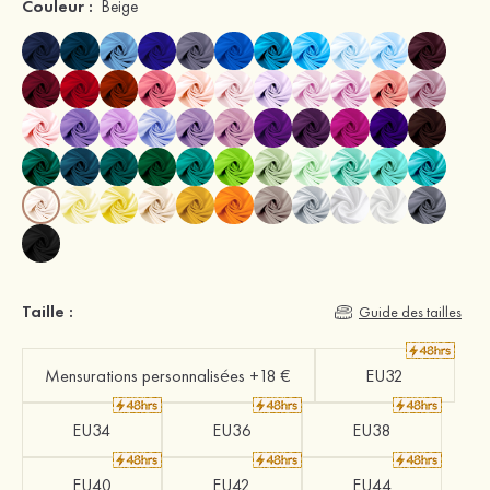
Couleur :
Beige
Taille :
Guide des tailles
Mensurations personnalisées +18 €
EU32
EU34
EU36
EU38
EU40
EU42
EU44